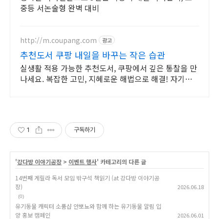
중등 서논술형 완벽 대비
http://m.coupang.com
광고
추천도서 쿠팡 내일을 바꾸는 작은 습관
실생활 적용 가능한 추천도서, 쿠팡에서 깊은 통찰을 만
나세요. 복잡한 고민, 지혜로운 해법으로 해결! 자기계
발 도서, 삶의 길을 찾으세요.
1
구독하기
'
강다방 이야기공장
>
이벤트 행사
' 카테고리의 다른 글
14번째 게릴라 독서 모임 밖구석 책읽기 (at 강다방 이야기공
장)
2026.06.18
(0)
유기동물 캐릭터 소품샵 안뽀뇨와 함께 하는 유기동물 알림 입
양 홍보 캠페인
2026.06.01