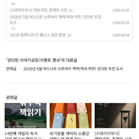
(0)
[스테이지무늬] 책방극장, 존재의 시간
2026.05.02
(0)
2026년 5월 버드나무 브루어리 책맥(책과 맥주) 강다방 추천
도서
2026.05.01
(1)
[2026 릴랙스위크] 웰니스 공간 운영
2026.04.04
(0)
'강다방 이야기공장/이벤트 행사'의 다른글
현재글
2026년 6월 버드나무 브루어리 책맥(책과 맥주) 강다방 추천 도서
관련글
14번째 게릴라 독서
유기동물 캐릭터 소품샵
[스테이지무늬]
모임 밖구석 책읽기 (at
안뽀뇨와 함께 하는
책방극장, 존재의 시간