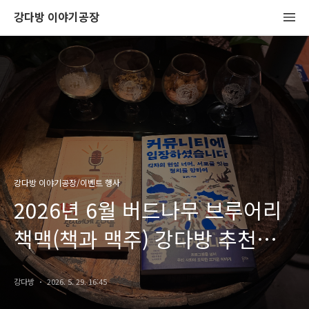
강다방 이야기공장
강다방 이야기공장/이벤트 행사
2026년 6월 버드나무 브루어리
책맥(책과 맥주) 강다방 추천
도서
강다방
2026. 5. 29. 16:45