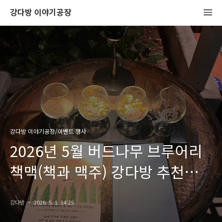
강다방 이야기공장
강다방 이야기공장/이벤트 행사
2026년 5월 버드나무 브루어리
책맥(책과 맥주) 강다방 추천
도서
강다방
2026. 5. 1. 14:25