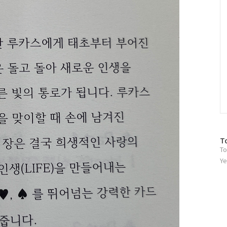
방
T
To
문
자
Ye
수