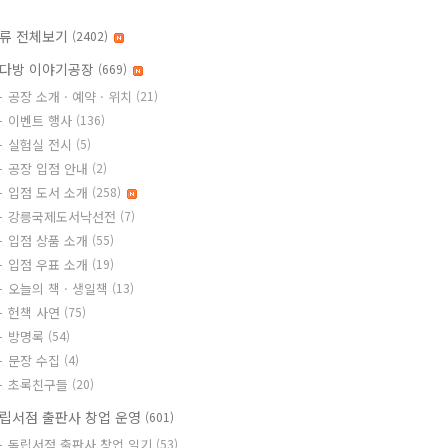
류 전체보기
(2402)
다방 이야기공장
(669)
공장 소개 · 예약 · 위치
(21)
이벤트 행사
(136)
실험실 전시
(5)
공장 입점 안내
(2)
입점 도서 소개
(258)
강릉국제도서낙선전
(7)
입점 상품 소개
(55)
입점 우표 소개
(19)
오늘의 책 · 생일책
(13)
헌책 사연
(75)
방명록
(54)
문장 수집
(4)
초록친구들
(20)
립서점 출판사 창업 운영
(601)
독립서점 출판사 창업 일기
(53)