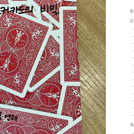
분
강
독