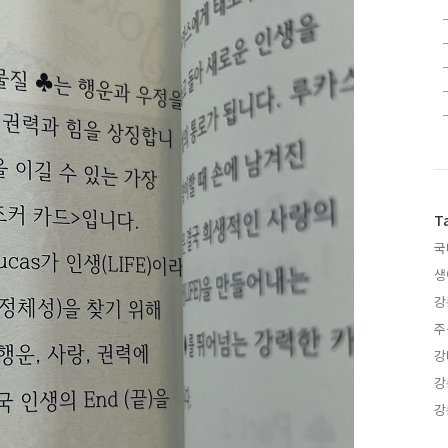
T
국
생
강
주
강
강
강