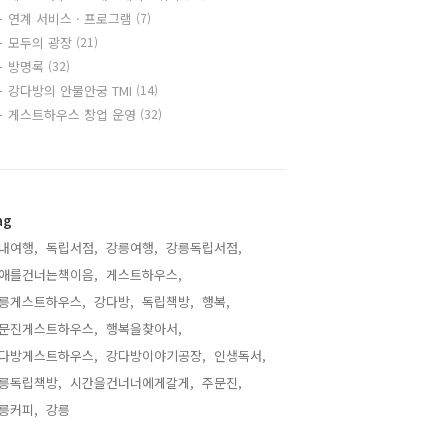
연계 서비스 · 프로그램
(7)
모두의 광장
(21)
방명록
(32)
강다방의 안물안궁 TMI
(14)
게스트하우스 창업 운영
(32)
ag
내여행,
독립서점,
강릉여행,
강릉독립서점,
애를건너는책이음,
게스트하우스,
릉게스트하우스,
강다방,
독립책방,
행복,
문진게스트하우스,
행복을찾아서,
다방게스트하우스,
강다방이야기공장,
인생독서,
릉독립책방,
시간을건너너에게갈게,
주문진,
릉커피,
강릉,