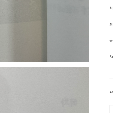
최
최
근
글
과
최
인
기
글
공
페
F
이
스
북
트
위
터
플
A
러
그
인
C