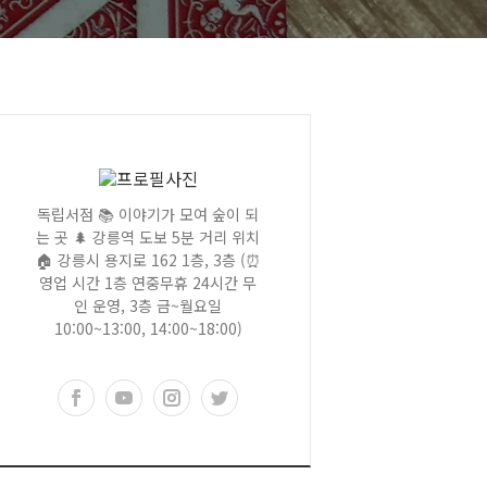
독립서점 📚 이야기가 모여 숲이 되
는 곳 🌲 강릉역 도보 5분 거리 위치
🏠 강릉시 용지로 162 1층, 3층 (⏰
영업 시간 1층 연중무휴 24시간 무
인 운영, 3층 금~월요일
10:00~13:00, 14:00~18:00)