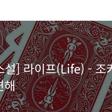
설] 라이프(Life) - 조
연해