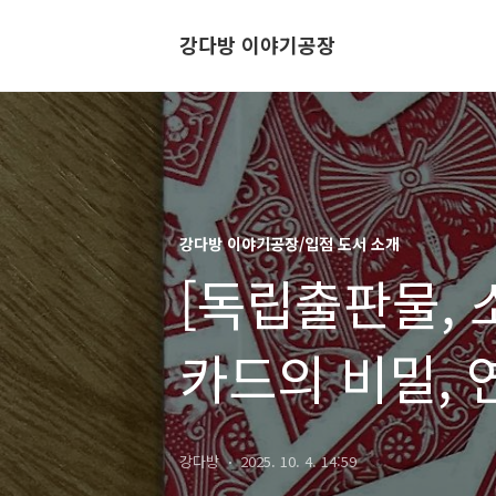
강다방 이야기공장
강다방 이야기공장/입점 도서 소개
[독립출판물, 소
카드의 비밀, 
강다방
2025. 10. 4. 14:59