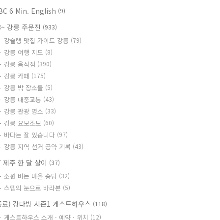
BC 6 Min. English
(9)
8~ 강릉 주문진
(933)
강슐랭 맛집 가이드 강릉
(79)
강릉 여행 지도
(8)
강릉 음식점
(390)
강릉 카페
(175)
강릉 밖 장소들
(5)
강릉 대중교통
(43)
강릉 관광 명소
(33)
강릉 요모조모
(60)
바다는 잘 있습니다
(97)
강릉 지역 선거 공약 기록
(43)
7 제주 한 달 살이
(37)
소원 비는 마을 송당
(32)
스텝의 눈으로 바라본
(5)
종료) 강다방 시즌1 게스트하우스
(118)
게스트하우스 소개 · 예약 · 위치
(12)