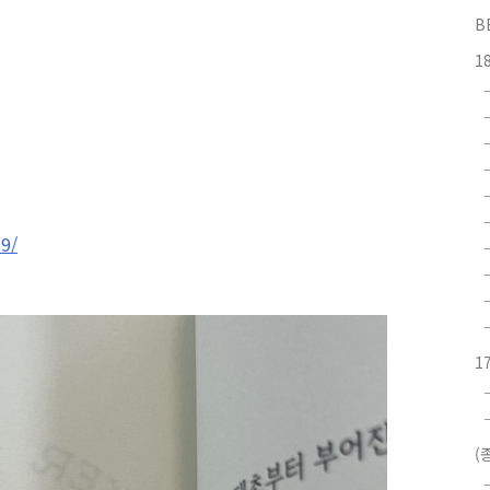
B
1
9/
1
(