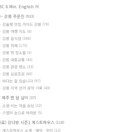
BC 6 Min. English
(9)
8~ 강릉 주문진
(933)
강슐랭 맛집 가이드 강릉
(79)
강릉 여행 지도
(8)
강릉 음식점
(390)
강릉 카페
(175)
강릉 밖 장소들
(5)
강릉 대중교통
(43)
강릉 관광 명소
(33)
강릉 요모조모
(60)
바다는 잘 있습니다
(97)
강릉 지역 선거 공약 기록
(43)
7 제주 한 달 살이
(37)
소원 비는 마을 송당
(32)
스텝의 눈으로 바라본
(5)
종료) 강다방 시즌1 게스트하우스
(118)
게스트하우스 소개 · 예약 · 위치
(12)