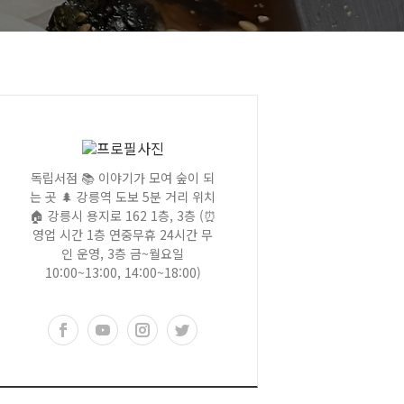
독립서점 📚 이야기가 모여 숲이 되
는 곳 🌲 강릉역 도보 5분 거리 위치
🏠 강릉시 용지로 162 1층, 3층 (⏰
영업 시간 1층 연중무휴 24시간 무
인 운영, 3층 금~월요일
10:00~13:00, 14:00~18:00)