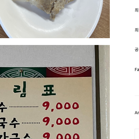
최
최
근
글
과
최
인
기
글
공
페
F
이
스
북
트
위
터
플
A
러
그
인
C