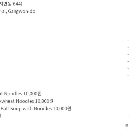
변동 644)
g-si, Gangwon-do
 Noodles 10,000원
wheat Noodles 10,000원
all Soup with Noodles 10,000원
원
트