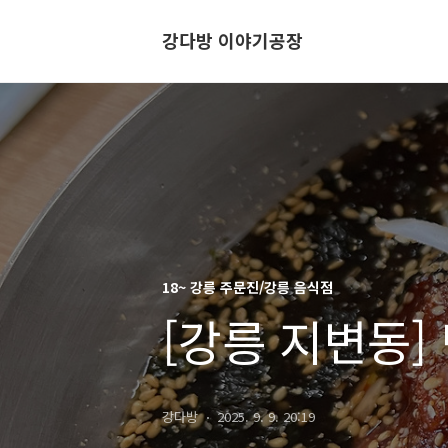
강다방 이야기공장
18~ 강릉 주문진/강릉 음식점
[강릉 지변동]
강다방
2025. 9. 9. 20:19