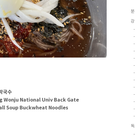
분
강
이막국수
 Wonju National Univ Back Gate
all Soup Buckwheat Noodles
독