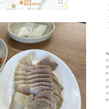
T
강
생
주
강
강
시
독