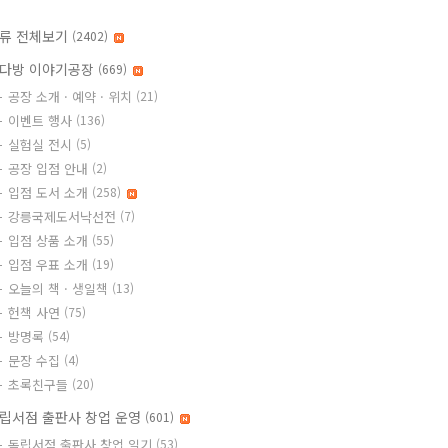
류 전체보기
(2402)
다방 이야기공장
(669)
공장 소개 · 예약 · 위치
(21)
이벤트 행사
(136)
실험실 전시
(5)
공장 입점 안내
(2)
입점 도서 소개
(258)
강릉국제도서낙선전
(7)
입점 상품 소개
(55)
입점 우표 소개
(19)
오늘의 책 · 생일책
(13)
헌책 사연
(75)
방명록
(54)
문장 수집
(4)
초록친구들
(20)
립서점 출판사 창업 운영
(601)
독립서점 출판사 창업 일기
(53)