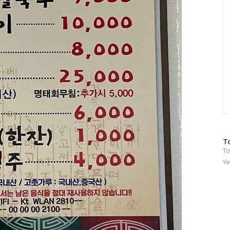
방
T
To
문
자
Ye
수