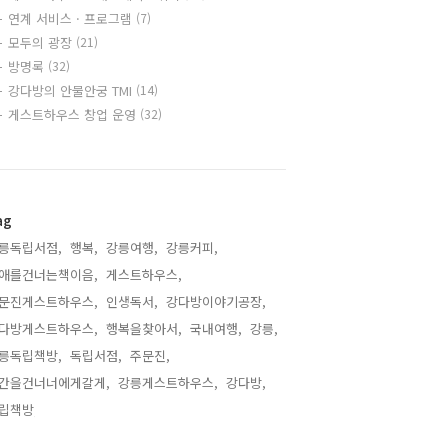
연계 서비스 · 프로그램
(7)
모두의 광장
(21)
방명록
(32)
강다방의 안물안궁 TMI
(14)
게스트하우스 창업 운영
(32)
ag
릉독립서점,
행복,
강릉여행,
강릉커피,
애를건너는책이음,
게스트하우스,
문진게스트하우스,
인생독서,
강다방이야기공장,
다방게스트하우스,
행복을찾아서,
국내여행,
강릉,
릉독립책방,
독립서점,
주문진,
간을건너너에게갈게,
강릉게스트하우스,
강다방,
립책방,