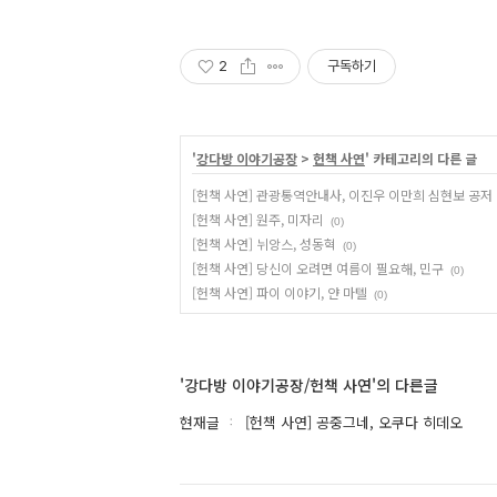
2
구독하기
'
강다방 이야기공장
>
헌책 사연
' 카테고리의 다른 글
[헌책 사연] 관광통역안내사, 이진우 이만희 심현보 공저
[헌책 사연] 원주, 미자리
(0)
[헌책 사연] 뉘앙스, 성동혁
(0)
[헌책 사연] 당신이 오려면 여름이 필요해, 민구
(0)
[헌책 사연] 파이 이야기, 얀 마텔
(0)
'강다방 이야기공장/헌책 사연'의 다른글
현재글
[헌책 사연] 공중그네, 오쿠다 히데오