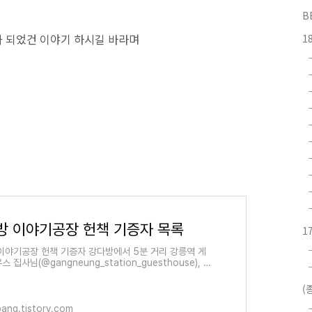
B
가 되었건 이야기 하시길 바라며
1
방 이야기공장 헌책 기증자 목록
1
이야기공장 헌책 기증자 강다방에서 5분 거리 강릉역 게
 집사님(@gangneung_station_guesthouse), 강
서 고추 심는 귀논빌런(@guinong_villain,
nrollyotu), 순천사는 빵가(@ba..
(
ang.tistory.com