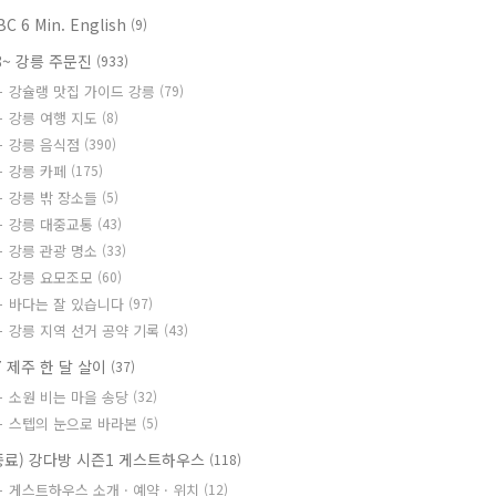
BC 6 Min. English
(9)
8~ 강릉 주문진
(933)
강슐랭 맛집 가이드 강릉
(79)
강릉 여행 지도
(8)
강릉 음식점
(390)
강릉 카페
(175)
강릉 밖 장소들
(5)
강릉 대중교통
(43)
강릉 관광 명소
(33)
강릉 요모조모
(60)
바다는 잘 있습니다
(97)
강릉 지역 선거 공약 기록
(43)
7 제주 한 달 살이
(37)
소원 비는 마을 송당
(32)
스텝의 눈으로 바라본
(5)
종료) 강다방 시즌1 게스트하우스
(118)
게스트하우스 소개 · 예약 · 위치
(12)