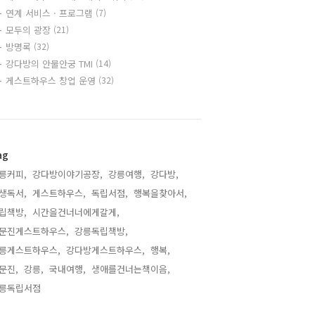
연계 서비스 · 프로그램
(7)
모두의 광장
(21)
방명록
(32)
강다방의 안물안궁 TMI
(14)
게스트하우스 창업 운영
(32)
ag
릉커피,
강다방이야기공장,
강릉여행,
강다방,
생독서,
게스트하우스,
독립서점,
행복을찾아서,
립책방,
시간을건너너에게갈게,
문진게스트하우스,
강릉독립책방,
릉게스트하우스,
강다방게스트하우스,
행복,
문진,
강릉,
국내여행,
생애를건너는책이음,
릉독립서점,