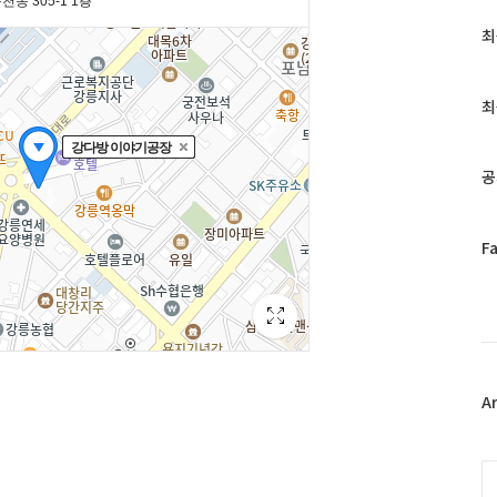
최
최
근
글
과
최
인
기
글
공
페
F
이
스
북
트
위
터
플
A
러
그
인
C