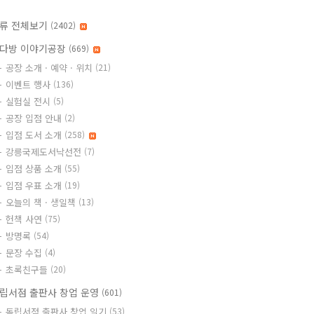
류 전체보기
(2402)
다방 이야기공장
(669)
공장 소개 · 예약 · 위치
(21)
이벤트 행사
(136)
실험실 전시
(5)
공장 입점 안내
(2)
입점 도서 소개
(258)
강릉국제도서낙선전
(7)
입점 상품 소개
(55)
입점 우표 소개
(19)
오늘의 책 · 생일책
(13)
헌책 사연
(75)
방명록
(54)
문장 수집
(4)
초록친구들
(20)
립서점 출판사 창업 운영
(601)
독립서점 출판사 창업 일기
(53)