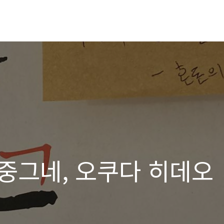
공중그네, 오쿠다 히데오