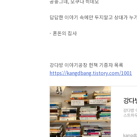
공중그네, 오쿠다 히데오
답답한 이야기 속에만 두지말고 상대가 누
- 혼돈의 집사
강다방 이야기공장 헌책 기증자 목록
https://kangdbang.tistory.com/1001
강다
강다방 
스트하우스
릉 연곡에
@rock
kangdb