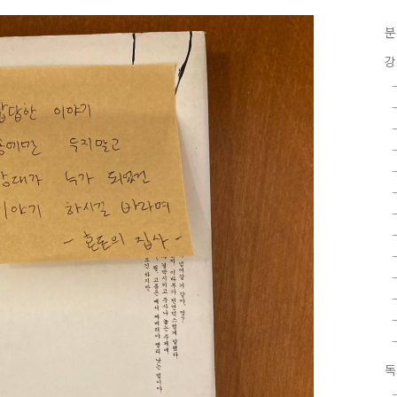
분
강
독