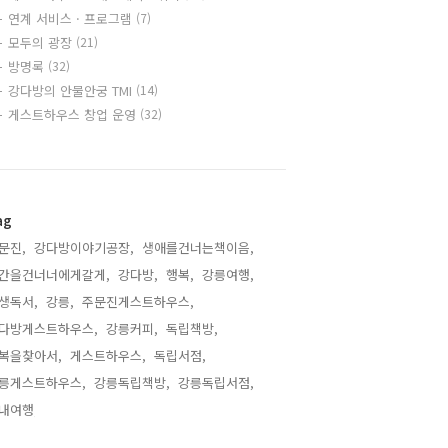
연계 서비스 · 프로그램
(7)
모두의 광장
(21)
방명록
(32)
강다방의 안물안궁 TMI
(14)
게스트하우스 창업 운영
(32)
ag
문진,
강다방이야기공장,
생애를건너는책이음,
간을건너너에게갈게,
강다방,
행복,
강릉여행,
생독서,
강릉,
주문진게스트하우스,
다방게스트하우스,
강릉커피,
독립책방,
복을찾아서,
게스트하우스,
독립서점,
릉게스트하우스,
강릉독립책방,
강릉독립서점,
내여행,