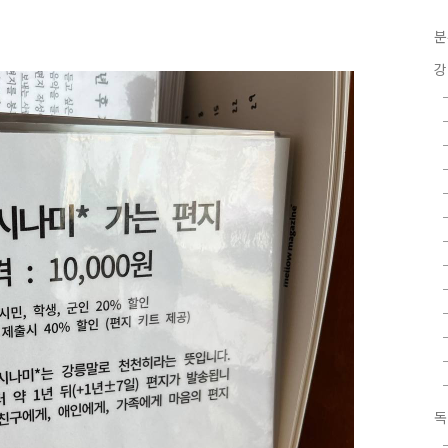
분
강
독