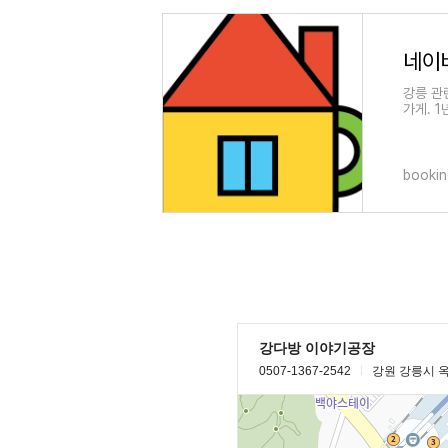
네이버
강릉 관
가게. 1
기공장에
bookin