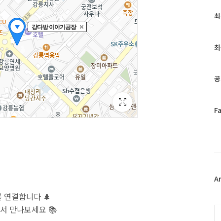
최
최
근
글
과
최
인
기
글
공
페
F
이
스
북
트
위
터
플
A
러
 연결합니다 🌲
그
서 만나보세요 📚
인
C