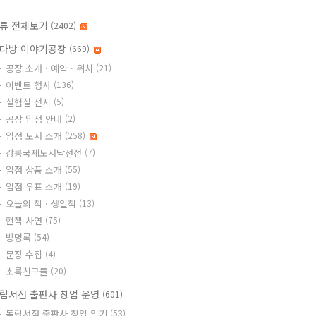
류 전체보기
(2402)
다방 이야기공장
(669)
공장 소개 · 예약 · 위치
(21)
이벤트 행사
(136)
실험실 전시
(5)
공장 입점 안내
(2)
입점 도서 소개
(258)
강릉국제도서낙선전
(7)
입점 상품 소개
(55)
입점 우표 소개
(19)
오늘의 책 · 생일책
(13)
헌책 사연
(75)
방명록
(54)
문장 수집
(4)
초록친구들
(20)
립서점 출판사 창업 운영
(601)
독립서점 출판사 창업 일기
(53)