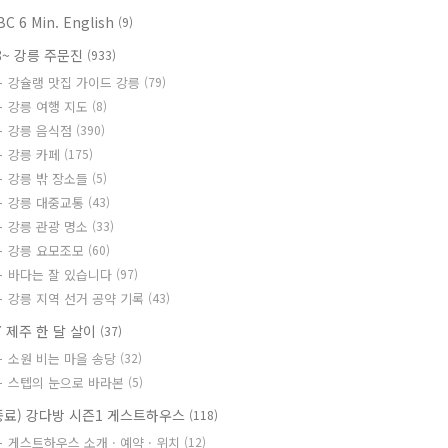
BC 6 Min. English
(9)
8~ 강릉 주문진
(933)
강슐랭 맛집 가이드 강릉
(79)
강릉 여행 지도
(8)
강릉 음식점
(390)
강릉 카페
(175)
강릉 밖 장소들
(5)
강릉 대중교통
(43)
강릉 관광 명소
(33)
강릉 요모조모
(60)
바다는 잘 있습니다
(97)
강릉 지역 선거 공약 기록
(43)
7 제주 한 달 살이
(37)
소원 비는 마을 송당
(32)
스텝의 눈으로 바라본
(5)
종료) 강다방 시즌1 게스트하우스
(118)
게스트하우스 소개 · 예약 · 위치
(12)