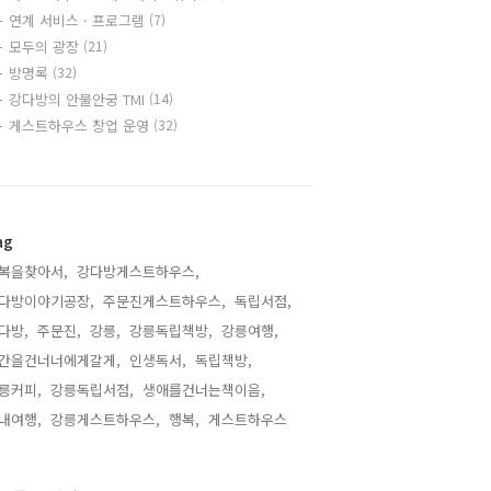
연계 서비스 · 프로그램
(7)
모두의 광장
(21)
방명록
(32)
강다방의 안물안궁 TMI
(14)
게스트하우스 창업 운영
(32)
ag
복을찾아서,
강다방게스트하우스,
다방이야기공장,
주문진게스트하우스,
독립서점,
다방,
주문진,
강릉,
강릉독립책방,
강릉여행,
간을건너너에게갈게,
인생독서,
독립책방,
릉커피,
강릉독립서점,
생애를건너는책이음,
내여행,
강릉게스트하우스,
행복,
게스트하우스,