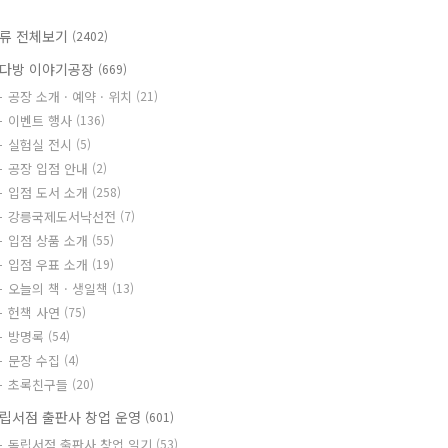
류 전체보기
(2402)
다방 이야기공장
(669)
공장 소개 · 예약 · 위치
(21)
이벤트 행사
(136)
실험실 전시
(5)
공장 입점 안내
(2)
입점 도서 소개
(258)
강릉국제도서낙선전
(7)
입점 상품 소개
(55)
입점 우표 소개
(19)
오늘의 책 · 생일책
(13)
헌책 사연
(75)
방명록
(54)
문장 수집
(4)
초록친구들
(20)
립서점 출판사 창업 운영
(601)
독립서점 출판사 창업 일기
(53)