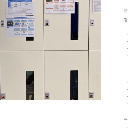
분
강
독