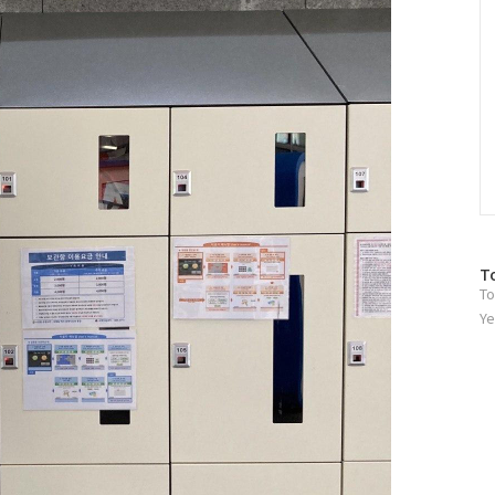
방
T
To
문
자
Ye
수