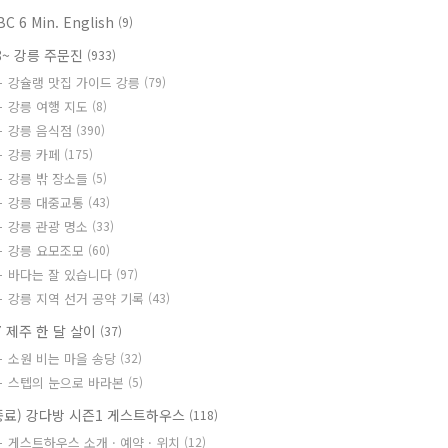
BC 6 Min. English
(9)
8~ 강릉 주문진
(933)
강슐랭 맛집 가이드 강릉
(79)
강릉 여행 지도
(8)
강릉 음식점
(390)
강릉 카페
(175)
강릉 밖 장소들
(5)
강릉 대중교통
(43)
강릉 관광 명소
(33)
강릉 요모조모
(60)
바다는 잘 있습니다
(97)
강릉 지역 선거 공약 기록
(43)
7 제주 한 달 살이
(37)
소원 비는 마을 송당
(32)
스텝의 눈으로 바라본
(5)
종료) 강다방 시즌1 게스트하우스
(118)
게스트하우스 소개 · 예약 · 위치
(12)