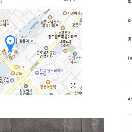
최
최
근
글
과
최
인
기
글
공
페
F
이
스
북
트
위
터
플
A
러
그
인
C