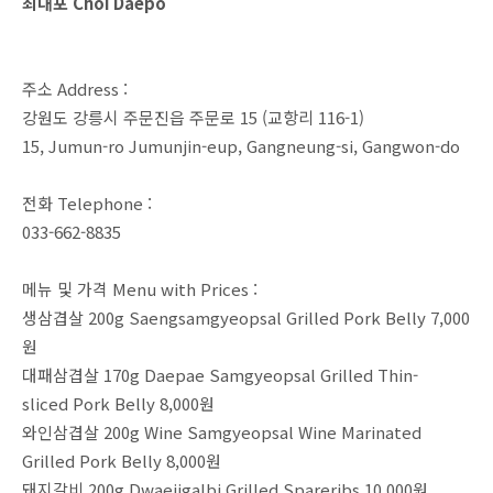
최대포 Choi Daepo
주소 Address :
강원도 강릉시 주문진읍 주문로 15 (교항리 116-1)
15, Jumun-ro Jumunjin-eup, Gangneung-si, Gangwon-do
전화 Telephone :
033-662-8835
메뉴 및 가격 Menu with Prices :
생삼겹살 200g Saengsamgyeopsal Grilled Pork Belly 7,000
원
대패삼겹살 170g Daepae Samgyeopsal Grilled Thin-
sliced Pork Belly 8,000원
와인삼겹살 200g Wine Samgyeopsal Wine Marinated
Grilled Pork Belly 8,000원
돼지갈비 200g Dwaejigalbi Grilled Spareribs 10,000원