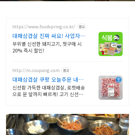
https://www.foodspring.co.kr/
광고
대패삼겹살 진짜 싸요! 사업자
전용 특가
부위별 신선한 돼지고기, 첫구매 시
20% 즉시 할인!
http://m.coupang.com
광고
대패삼겹살 쿠팡 오늘주문 내일
도착 로켓배송
신선함 가득한 대패삼겹살, 로켓배송
으로 문 앞까지 빠르게! 고기 신선도
고민 끝, 쿠팡에서 엄선된 품질을 만
나보세요!