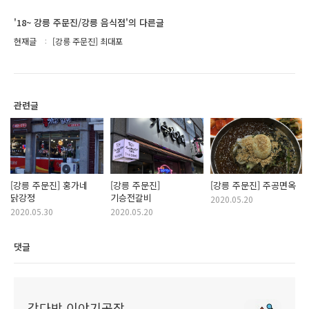
'18~ 강릉 주문진/강릉 음식점'의 다른글
현재글
[강릉 주문진] 최대포
관련글
[강릉 주문진] 홍가네
[강릉 주문진]
[강릉 주문진] 주공면옥
닭강정
기승전갈비
2020.05.20
2020.05.30
2020.05.20
댓글
강다방 이야기공장