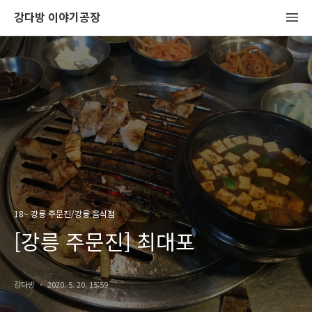
강다방 이야기공장
18~ 강릉 주문진/강릉 음식점
[강릉 주문진] 최대포
강다방
2020. 5. 20. 15:59