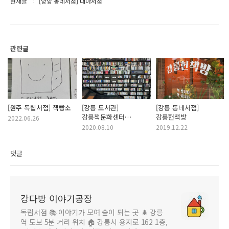
현재글
[양양 동네서점] 대아서점
관련글
[원주 독립서점] 책빵소
[강릉 도서관]
[강릉 동네서점]
강릉책문화센터
강릉헌책방
2022.06.26
(강릉시청 2층)
2020.08.10
2019.12.22
댓글
강다방 이야기공장
독립서점 📚 이야기가 모여 숲이 되는 곳 🌲 강릉
역 도보 5분 거리 위치 🏠 강릉시 용지로 162 1층,