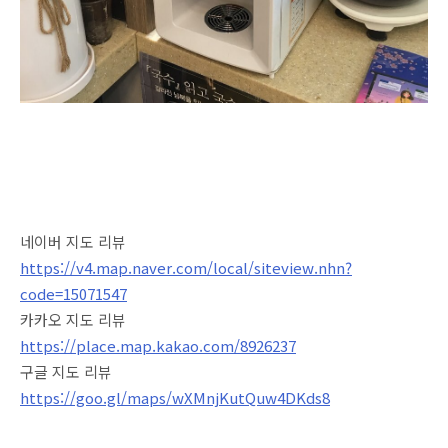
네이버 지도 리뷰
https://v4.map.naver.com/local/siteview.nhn?
code=15071547
카카오 지도 리뷰
https://place.map.kakao.com/8926237
구글 지도 리뷰
https://goo.gl/maps/wXMnjKutQuw4DKds8