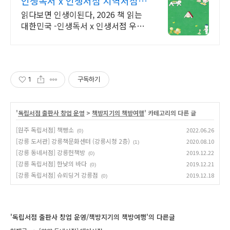
인생독서 x 인생서점 지역서점
문화프로그램
읽다보면 인생이된다, 2026 책 읽는
대한민국 -인생독서 x 인생서점 우리
동네 책방에서 특별한 독서 경험과 문
화활동을 만나보세요.
1
구독하기
'
독립서점 출판사 창업 운영
>
책방지기의 책방여행
' 카테고리의 다른 글
[원주 독립서점] 책빵소
2022.06.26
(0)
[강릉 도서관] 강릉책문화센터 (강릉시청 2층)
2020.08.10
(1)
[강릉 동네서점] 강릉헌책방
2019.12.22
(0)
[강릉 독립서점] 한낮의 바다
2019.12.21
(0)
[강릉 독립서점] 슈뢰딩거 강릉점
2019.12.18
(0)
'독립서점 출판사 창업 운영/책방지기의 책방여행'의 다른글