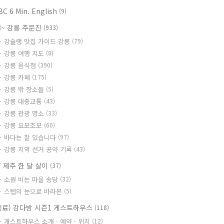
BC 6 Min. English
(9)
8~ 강릉 주문진
(933)
강슐랭 맛집 가이드 강릉
(79)
강릉 여행 지도
(8)
강릉 음식점
(390)
강릉 카페
(175)
강릉 밖 장소들
(5)
강릉 대중교통
(43)
강릉 관광 명소
(33)
강릉 요모조모
(60)
바다는 잘 있습니다
(97)
강릉 지역 선거 공약 기록
(43)
7 제주 한 달 살이
(37)
소원 비는 마을 송당
(32)
스텝의 눈으로 바라본
(5)
종료) 강다방 시즌1 게스트하우스
(118)
게스트하우스 소개 · 예약 · 위치
(12)