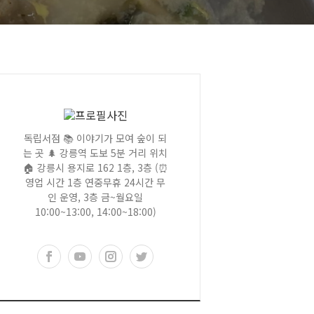
독립서점 📚 이야기가 모여 숲이 되
는 곳 🌲 강릉역 도보 5분 거리 위치
🏠 강릉시 용지로 162 1층, 3층 (⏰
영업 시간 1층 연중무휴 24시간 무
인 운영, 3층 금~월요일
10:00~13:00, 14:00~18:00)