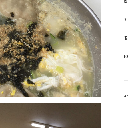
최
최
근
글
과
최
인
기
글
공
페
F
이
스
북
트
위
터
플
A
러
그
인
C