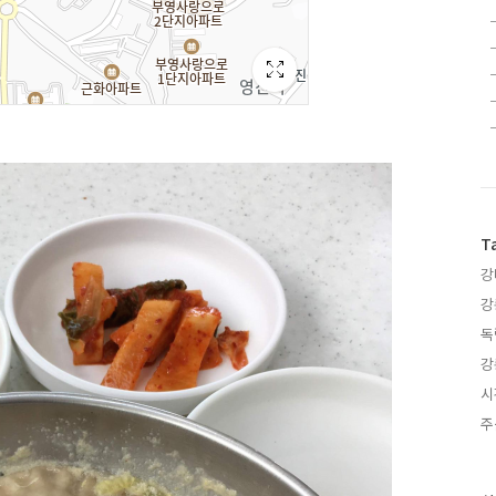
T
강
강
독
강
시
주