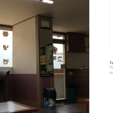
방
T
To
문
자
Ye
수