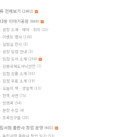
류 전체보기
(2402)
다방 이야기공장
(669)
공장 소개 · 예약 · 위치
(21)
이벤트 행사
(136)
실험실 전시
(5)
공장 입점 안내
(2)
입점 도서 소개
(258)
강릉국제도서낙선전
(7)
입점 상품 소개
(55)
입점 우표 소개
(19)
오늘의 책 · 생일책
(13)
헌책 사연
(75)
방명록
(54)
문장 수집
(4)
초록친구들
(20)
립서점 출판사 창업 운영
(601)
독립서점 출판사 창업 일기
(53)