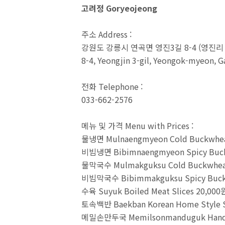
고려정 Goryeojeong
주소 Address :
강원도 강릉시 연곡면 영진3길 8-4 (영진리 3
8-4, Yeongjin 3-gil, Yeongok-myeon, 
전화 Telephone :
033-662-2576
메뉴 및 가격 Menu with Prices :
물냉면 Mulnaengmyeon Cold Buckwhea
비빔냉면 Bibimnaengmyeon Spicy Buck
물막국수 Mulmakguksu Cold Buckwhea
비빔막국수 Bibimmakguksu Spicy Buck
수육 Suyuk Boiled Meat Slices 20,00
토속백반 Baekban Korean Home Style S
메밀손만두국 Memilsonmanduguk Hand-