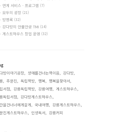
연계 서비스 · 프로그램
(7)
모두의 광장
(21)
방명록
(32)
강다방의 안물안궁 TMI
(14)
게스트하우스 창업 운영
(32)
ag
다방이야기공장,
생애를건너는책이음,
강다방,
릉,
주문진,
독립책방,
행복,
행복을찾아서,
립서점,
강릉독립책방,
강릉여행,
게스트하우스,
릉독립서점,
강다방게스트하우스,
간을건너너에게갈게,
국내여행,
강릉게스트하우스,
문진게스트하우스,
인생독서,
강릉커피,