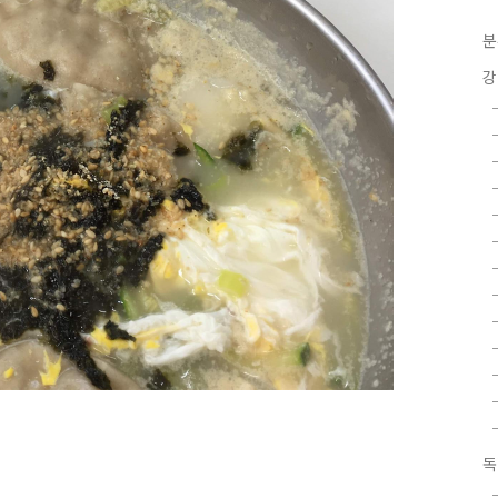
분
강
독