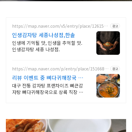
https://map.naver.com/v5/entry/place/1261526
광고
191
인생감자탕 세종나성점,한솔
인생에 기억될 맛, 인생을 추억할 맛.
인생감자탕 세종 나성점.
https://map.naver.com/p/entry/place/15166894
광고
24
리뷰 이벤트 중 뼈다귀해장국 리
뷰시 음료 or 만두 증정
대구 전통 감자탕 프랜차이즈 뼈큰감
자탕 뼈다귀해장국으로 상륙 직장 동
료들과의 점심, 저녁, 회식은 물론 가
족 외식까지