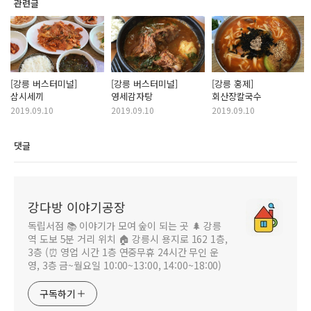
관련글
[강릉 버스터미널]
[강릉 버스터미널]
[강릉 홍제]
삼시세끼
영세감자탕
회산장칼국수
2019.09.10
2019.09.10
2019.09.10
댓글
강다방 이야기공장
독립서점 📚 이야기가 모여 숲이 되는 곳 🌲 강릉
역 도보 5분 거리 위치 🏠 강릉시 용지로 162 1층,
3층 (⏰ 영업 시간 1층 연중무휴 24시간 무인 운
영, 3층 금~월요일 10:00~13:00, 14:00~18:00)
구독하기