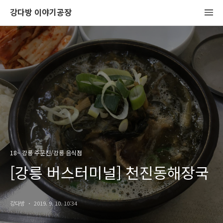
강다방 이야기공장
18~ 강릉 주문진/강릉 음식점
[강릉 버스터미널] 천진동해장국
강다방
2019. 9. 10. 10:34