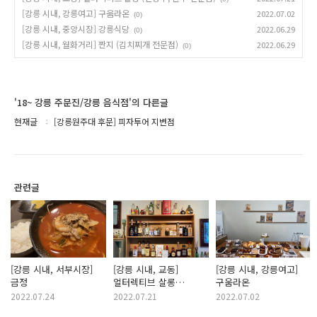
[강릉 시내, 강릉여고] 구움라온
2022.07.02
(0)
[강릉 시내, 중앙시장] 강릉식당
2022.06.29
(0)
[강릉 시내, 월화거리] 짠지 (김치찌개 전문점)
2022.06.29
(0)
'18~ 강릉 주문진/강릉 음식점'의 다른글
현재글
[강릉원주대 후문] 피자투어 지변점
관련글
[강릉 시내, 서부시장]
[강릉 시내, 교동]
[강릉 시내, 강릉여고]
금정
얼터렉티브 살롱
구움라온
(전통주, 한주 전문점)
2022.07.24
2022.07.21
2022.07.02