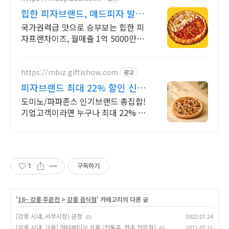
힙한 피자브랜드, 매드피자 발효
식초로 만든 도우
국가권력급 맛으로 승부보는 힙한 피
자프랜차이즈, 월매출 1억 5000만원
신화 가장 대중적인 메뉴가 유행을 안
탑니다
https://mbiz.giftishow.com
광고
피자브랜드 최대 22% 할인 신규
고객 100% 상품혜택!
도미노/파파존스 인기브랜드 총집합!
기업고객이라면 누구나 최대 22% 할
인! 이제 유효기간 90일 쿠폰도 간편
하게 카톡 발송 후 증빙서류까지 바로
발급 가능!
1
구독하기
'
18~ 강릉 주문진
>
강릉 음식점
' 카테고리의 다른 글
[강릉 시내, 서부시장] 금정
2022.07.24
(0)
[강릉 시내, 교동] 얼터렉티브 살롱 (전통주, 한주 전문점)
2022.07.21
(0)