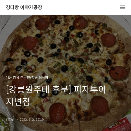
강다방 이야기공장
18~ 강릉 주문진/강릉 음식점
[강릉원주대 후문] 피자투어
지변점
강다방
2022. 7. 2. 19:19