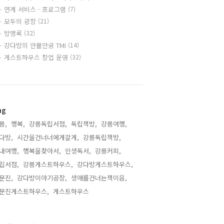
연계 서비스 · 프로그램
(7)
모두의 광장
(21)
방명록
(32)
강다방의 안물안궁 TMI
(14)
게스트하우스 창업 운영
(32)
ag
릉,
행복,
강릉독립서점,
독립책방,
강릉여행,
다방,
시간을건너너에게갈게,
강릉독립책방,
내여행,
행복을찾아서,
인생독서,
강릉커피,
립서점,
강릉게스트하우스,
강다방게스트하우스,
문진,
강다방이야기공장,
생애를건너는책이음,
문진게스트하우스,
게스트하우스,