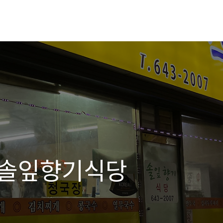
] 솔잎향기식당