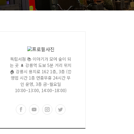
독립서점 📚 이야기가 모여 숲이 되
는 곳 🌲 강릉역 도보 5분 거리 위치
🏠 강릉시 용지로 162 1층, 3층 (⏰
영업 시간 1층 연중무휴 24시간 무
인 운영, 3층 금~월요일
10:00~13:00, 14:00~18:00)