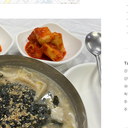
T
강
강
국
독
주
주