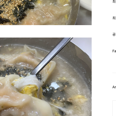
최
최
근
글
과
최
인
기
글
공
페
F
이
스
북
트
위
터
플
A
러
그
인
C