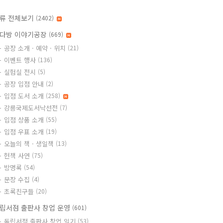
류 전체보기
(2402)
다방 이야기공장
(669)
공장 소개 · 예약 · 위치
(21)
이벤트 행사
(136)
실험실 전시
(5)
공장 입점 안내
(2)
입점 도서 소개
(258)
강릉국제도서낙선전
(7)
입점 상품 소개
(55)
입점 우표 소개
(19)
오늘의 책 · 생일책
(13)
헌책 사연
(75)
방명록
(54)
문장 수집
(4)
초록친구들
(20)
립서점 출판사 창업 운영
(601)
독립서점 출판사 창업 일기
(53)