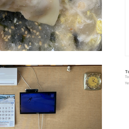
방
T
To
문
자
Ye
수