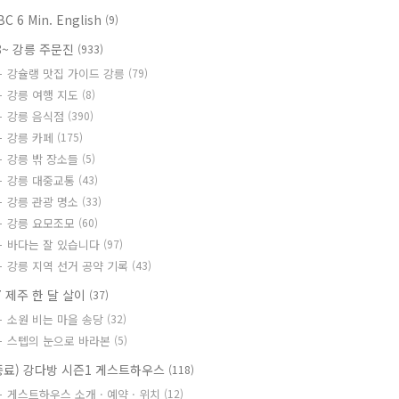
BC 6 Min. English
(9)
8~ 강릉 주문진
(933)
강슐랭 맛집 가이드 강릉
(79)
강릉 여행 지도
(8)
강릉 음식점
(390)
강릉 카페
(175)
강릉 밖 장소들
(5)
강릉 대중교통
(43)
강릉 관광 명소
(33)
강릉 요모조모
(60)
바다는 잘 있습니다
(97)
강릉 지역 선거 공약 기록
(43)
7 제주 한 달 살이
(37)
소원 비는 마을 송당
(32)
스텝의 눈으로 바라본
(5)
종료) 강다방 시즌1 게스트하우스
(118)
게스트하우스 소개 · 예약 · 위치
(12)