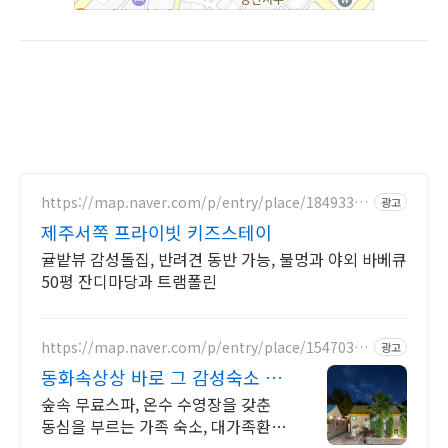
https://map.naver.com/p/entry/place/18493364
광고
57
제주서쪽 프라이빗 키즈스테이
귤밭뷰 감성돌집, 반려견 동반 가능, 불멍과 야외 바베큐
50평 잔디마당과 트램폴린
https://map.naver.com/p/entry/place/15470358
광고
79
동화속상상 바로 그 감성숙소 제
주서쪽 오설록근처 완벽독채
숲속 무료스파, 온수 수영장을 갖춘
동심을 부르는 가족 숙소, 대가족환