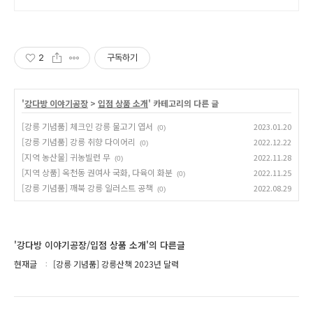
영, 바베큐 아이들과 어른 모두 좋아
하는 따뜻한 수영장과 스파, 아기용품
풀 세트 제공, 청결
2
구독하기
'
강다방 이야기공장
>
입점 상품 소개
' 카테고리의 다른 글
[강릉 기념품] 체크인 강릉 물고기 엽서
2023.01.20
(0)
[강릉 기념품] 강릉 취향 다이어리
2022.12.22
(0)
[지역 농산물] 귀농빌런 무
2022.11.28
(0)
[지역 상품] 옥천동 권여사 국화, 다육이 화분
2022.11.25
(0)
[강릉 기념품] 깨북 강릉 일러스트 공책
2022.08.29
(0)
'강다방 이야기공장/입점 상품 소개'의 다른글
현재글
[강릉 기념품] 강릉산책 2023년 달력