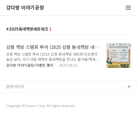
강다방 이야기공장
2025동네책방네트워크
1
강릉 책방 스탬프 투어 (2025 강릉 동네책방 네트
워크)
강릉 책방 스탬프 투어 (2025 강릉 동네책방 네트워크)강릉의
숨은 보석, 각기 다른 매력의 동네책방을 만나는 즐거움!책과 사
람, 공간이 연결되는 강릉 책방 스탬프 투어에 함께해요.참여 방
강다방 이야기공장/이벤트 행사
2025.08.01
법① 책방 방문자 여권 수령하기 (참여 책방, 관광안내소, 시립도
서관 등)② 책방 방문 후 판매 제품 구매하기 (도서, 음료, 굿즈
등)③ 책방 여권에 스탬프 받기 (책방당 1개, 중복 불가)참여 혜
택스탬프를 모으면 도서 할인 혜택이!스탬프 3개 → 3,000원 할
관련사이트
인스탬프 5개 → 4,000원 할인스탬프 7개 → 5,000원 할인특
별 이벤트[9월 한정] 강릉시립도서관 '독서의 달' 행사 참여시 스
탬프 1개 + 책방 이용권 1만원 (한정수량) 제공!강릉 책방 스탬
Copyright © Daum Corp. All rights reserved.
프 투어 참여 등록하기 (1분 소요)QR을 통해 참여 등록..