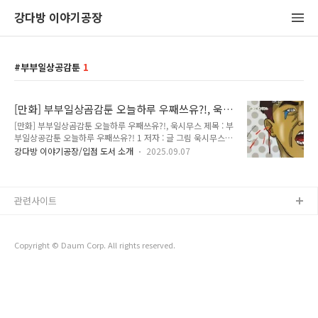
강다방 이야기공장
부부일상공감툰
1
[만화] 부부일상곰감툰 오늘하루 우째쓰유?!, 욱
시무스
[만화] 부부일상곰감툰 오늘하루 우째쓰유?!, 욱시무스 제목 : 부
부일상공감툰 오늘하루 우째쓰유?! 1 저자 : 글 그림 욱시무스
펴낸곳 : 하늘세상제본 형식 : 종이책 - 무선제본쪽수 : 211쪽크
강다방 이야기공장/입점 도서 소개
2025.09.07
기 : 125x183mm가격 : 15,000원발행일 : 2023년 6월 10일
ISBN : 979-11-983344-1-1 (07810) 강다방 이야기공장강원
특별자치도 강릉시 용지로 162 (옥천동 305-1)독립서점 & 지
역 전문 편집샵 🌊지역의 이야기를 발굴하고, 지역과 여행자를
관련사이트
연결합니다 🌲강릉에 대한 이야기를 강다방 이야기공장에서 만
나보세요 📚강릉역 도보 5분 거리 위치 🚄 블로그
https://kangdbang.tistory.com스마트스토어
Copyright © Daum Corp. All rights reserved.
https://smartstore..