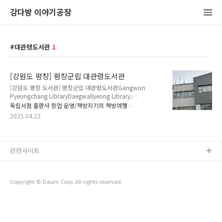
강다방 이야기공장
대관령도서관
1
[강원도 평창] 평창군립 대관령도서관
[강원도 평창 도서관] 평창군립 대관령도서관Gangwon
Pyeongchang LibraryDaegwallyeong Library,
Pyeongchang County주소 Address :강원특별자치도 평창군
독립서점 출판사 창업 운영/책방지기의 책방여행
대관령면 대관령로 83-2 (횡계리 335-45)이용시간 Opening
2025.04.22
Hours :평일 Weekday 09:00~20:00주말 Weekend
09:00~18:00매주 월요일 휴관 Closed Every Monday도서관
이용 안내 페이지
https://www.pc.go.kr/lib/main/contents.do?idx=4460
관련사이트
대관령도서관 > 도서관 소개 | 평창군립도서관" data-og-
description="주소강원도 평창군 대관령면 대관령로 83-2
TEL033)330-2847 FAX033)3..
Copyright © Daum Corp. All rights reserved.