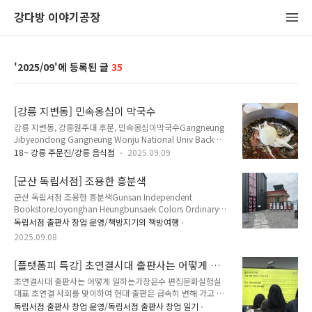
강다방 이야기공장
2025/09
35
[강릉 지변동] 민속옹심이 막국수
강릉 지변동, 강릉원주대 후문, 민속옹심이막국수Gangneung
Jibyeondong Gangneung Wonju National Univ Back
GateMinsok Ongsimi Makguksu Potato Ball Soup
18~ 강릉 주문진/강릉 음식점
2025.09.09
Buckwheat Noodles주소 Address : 강원특별자치도 강릉시
죽헌길44번길 27 (지변동 644)27 Jukheon-gil 44beon-gil,
[군산 독립서점] 조용한 흥분색
Gangneung-si, Gangwon-do전화 Telephone :033-644-
군산 독립서점 조용한 흥분색Gunsan Independent
5328영업 시간 Opening Hours :매일 Everyday
BookstoreJoyonghan Heungbunsaek Colors Ordinary
10:00~19:00매주 월요일 휴무 Closed Every Monday메뉴 및
Day 주소 Address :전라북도 군산시 옥구읍 옥구남로 11 (선제
가격 Menu with Prices :물막국수 Mulmakguksu Cold
독립서점 출판사 창업 운영/책방지기의 책방여행
리 513-6)11 Okgunam-ro Okgu-eup, Gunsan-si,
Buckwheat ..
2025.09.08
Jeonbuk-do 영업 시간 Opening Hours :매일 Everyday
12:00~18:30매주 화요일 휴무 Closed Every Tuesday 시내가
[플랫폼피 특강] 초연결시대 출판사는 어떻게 일
아닌 시외에 있어 교통편은 편하지 않지만 가지 않았다면 후회했
하는가
을 서점. 서점 가기 하루 전, 조용한 분홍색이 아닌 흥분색이라는
초연결시대 출판사는 어떻게 일하는가장은수 편집문화실험실
것에 놀랐고, 서점에 도착했을 때는 거대한 규모에 놀랐다. 일반
대표 초연결 사회를 맞이하여 현대 출판은 급속히 변해 가고 있
서점에서는 시도하지 못하는 입장료를 받는 시스템에 한 번 더
다. 과거 종이책 중심의 출판에서 벗어나 전자책, 오디오북 등 다
독립서점 출판사 창업 운영/독립서점 출판사 창업 일기