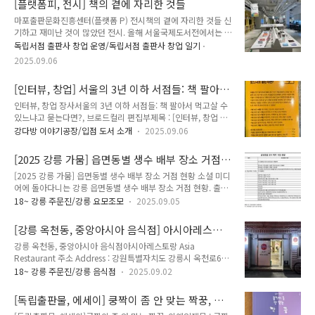
[플랫폼피, 전시] 책의 곁에 자리한 것들
매장 간판에 그려진 국기는 키르기스스탄이다. 매장에 화덕이 있
마포출판문화진흥센터(플랫폼 P) 전시책의 곁에 자리한 것들 신
고 다른 중앙아시아 음식점 보다 고기파이(삼사) 종류가 더 많았
기하고 재미난 것이 많았던 전시. 올해 서울국제도서전에서는 유
다. 네이버 지도에서 보기https://naver.me/FeXbYISY 네이버
독 굿즈에 대한 이야기가 많이 나왔다. 굿즈에 대해 사람마다 호
지도카페도스투크map.naver.com 카카오 지도에서 보기
독립서점 출판사 창업 운영/독립서점 출판사 창업 일기
불호는 있겠지만, 어쨌든 현 출판업계의 추세이자 현실이 아닐까
https://place.map.kakao.com/1640378452..
2025.09.06
싶다. 앞으로 출판업계는 또 어떠한 모습으로 변화하게 될지 고
민해 본다. 행사 소개 우리는 왜 책 옆에 작은 물건들을 두게 되
[인터뷰, 창업] 서울의 3년 이하 서점들: 책 팔아
었을까요?굿즈는 책이 가지고 있는 물성을 넘어, 독자의 손길과
서 먹고살 수 있느냐고 묻는다면?, 브로드컬리 편
일상에 녹아드는 새로운 감각의 출판콘텐츠입니다. 이제 출판 굿
인터뷰, 창업 장사서울의 3년 이하 서점들: 책 팔아서 먹고살 수
집부
즈는 단순한 판촉물이 아닌, 새로운 출판 문화를 적극적으로 재
있느냐고 묻는다면?, 브로드컬리 편집부제목 : [인터뷰, 창업 장
정의하는 요소가 되고 있습니다.이번 전시에서는 굿즈와 탄생과
사] 서울의 3년 이하 서점들: 책 팔아서 먹고살 수 있느냐고 묻는
강다방 이야기공장/입점 도서 소개
2025.09.06
진화의 과정, 읽는 사람들을 둘러싸고 형성되는 독서 문화를 구
다면?저자 : 브로드컬리 편집부펴낸곳 : 브로드컬리제본 형식 :
성하고 있는 작은 브랜드들..
종이책 - 무선제본쪽수 : 33쪽크기 : 110x170mm가격 :
[2025 강릉 가뭄] 읍면동별 생수 배부 장소 거점
15,000원발행일 : 2016년 9월 9일ISBN : 979-11-957209-1-
현황
[2025 강릉 가뭄] 읍면동별 생수 배부 장소 거점 현황 소셜 미디
0 (04000) 책방 창업을 준비하고 있다면 반드시 읽어야 할 책.
어에 돌아다니는 강릉 읍면동별 생수 배부 장소 거점 현황. 출처
약 10년 전 나온 책이고 몇몇 책방은 현재 사라졌지만, 출판계와
는 명확하지 않는데, 강다방이 있는 옥천동 등을 보면 내용이 일
서점의 사정은 10년 전과 동일한 듯 하다. 강다방은 책방을 운영
18~ 강릉 주문진/강릉 요모조모
2025.09.05
치한다. 강릉시청에서 재난문자나 누리집에 올려주면 좋을텐데
하며 읽었는데 공감되는 부분이 너무 많아 눈물까지 났다. 우리
아직까지 안내되고 있는 내용이 없다. 나중에 비슷한 일이 발생
는 왜 서점을 하고 있는걸까? 책 팔아..
[강릉 옥천동, 중앙아시아 음식점] 아시아레스토
했을 때 도움이 되지 않을까 싶은 마음에 기록해본다. 이 글을 보
랑
강릉 옥천동, 중앙아시아 음식점아시아레스토랑 Asia
고 생수를 수령하려는 사람이 있다면 읍면동 주민센터에 꼭 한
Restaurant 주소 Address : 강원특별자치도 강릉시 옥천로65
번 더 확인해 보고 가길 바란다. 읍면동별 생수 배부 거점 현황읍
번길 10 (옥천동 275-15)10 Okcheon-ro 65beon-gil,
면동 / 일자 / 생수 배부 거점- 주문진읍 : 제외- 성산면 (9/5) : 각
18~ 강릉 주문진/강릉 음식점
2025.09.02
Gangneung-si, Gangwon-do메뉴 및 가격 Menu with
마을회관-이장님 반장님이 직접배부-왕산면 : 제외- 구정면
Prices :카잔 케밥 Kazan Kebab 11,000원양고기 케밥 Qoy
(9/5~9/6) : 면사무소-이장님들이 리별로 면사무소에서 수령
[독립출판물, 에세이] 쿵짝이 좀 안 맞는 짝꿍, 이
Shaslik 6,000원삼사 Somsa 3,500원빵 Non 2,000원슈르파
배..
예인