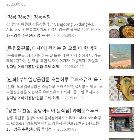
놀..
양한 형식의 책들이 출현하고, 구독 서비스 같은 콘텐츠 출판 모
2025.09.08
델이 시도되면서 편집자, 디자이너, 마케터 등의 역할도 크게 변
화하는 중이다. 이러한 시대에 출판에 도전하려고 하는 사람들이
[강릉 강동면] 강동식당
어떤 자질, 역량 등을 갖추어야 하는지를 함께 고민해 본다. 지금
은 구청장이 바뀌면서 폐쇄적으로 변했지만, 한 때 모든 출판인
강다방이 여행한 강릉강동식당 Gangdong Sikdang주소
들에게 열려있던 마포출판문화진흥센터(플랫폼피)에서 진행됐
Address : 강원특별자치도 강릉시 강동면 율곡로 2201 (상시동
던 교육, 특강. 공감되는 부분도 많았고 인사이트로 다가온 내용
리 147-1)2201 Yulgok-ro Gangdong-myeon,
18~ 강릉 주문진/강릉 음식점
2025.09.08
도 많아 참 좋았다. 너무 많아 정작 하나도 없는 요즘 시대, 초연
Gangneung-si, Gangwon-do 영업 시간 Opening Hours :매
결과 브랜드, 콘텐츠, 생산과 판매..
일 Everyday 10:00~22:00메뉴 및 가격 Menu with Prices :바
[독립출판물, 에세이] 원하는 걸 모를 때 한 박자
지락된장찌개 Bajirak Doenjang Jjigae Soybean Paste
쉬어가자, 가을
[독립출판물, 에세이]원하는 걸 모를 때 한 박자 쉬어가자, 가을
Stew with Clams 8,000원얼큰바지락순두부찌개 Bajirak
제목 : 원하는 걸 모를 때 한 박자 쉬어가자, 가을저자 : 가을펴낸
Sundubu Jjigae Clam and Soft Tofu Stew 8,000원청국장
곳 : 새벽감성 :새벽감성1집제본 형식 : 종이책 - 무선제본쪽수 :
Cheonggukjang Rich Soybean Paste stew 8,000원 강릉농
강다방 이야기공장/입점 도서 소개
2025.09.07
117쪽크기 : 128x188mm가격 : 12,000원발행일 : 2024년 7
협 하..
월 1일ISBN : 979-11-90604-40-6 (03810) 강다방 이야기공
[만화] 부부일상곰감툰 오늘하루 우째쓰유?!, 욱
장강원특별자치도 강릉시 용지로 162 (옥천동 305-1)독립서점
시무스
[만화] 부부일상곰감툰 오늘하루 우째쓰유?!, 욱시무스 제목 : 부
& 지역 전문 편집샵 🌊지역의 이야기를 발굴하고, 지역과 여행
부일상공감툰 오늘하루 우째쓰유?! 1 저자 : 글 그림 욱시무스
자를 연결합니다 🌲강릉에 대한 이야기를 강다방 이야기공장에
펴낸곳 : 하늘세상제본 형식 : 종이책 - 무선제본쪽수 : 211쪽크
서 만나보세요 📚강릉역 도보 5분 거리 위치 🚄 블로그
강다방 이야기공장/입점 도서 소개
2025.09.07
기 : 125x183mm가격 : 15,000원발행일 : 2023년 6월 10일
https://kangdbang.tistory.com스마트스토어 https://sm..
ISBN : 979-11-983344-1-1 (07810) 강다방 이야기공장강원
[강릉 옥천동, 중앙아시아 음식점] 카페도스투크
특별자치도 강릉시 용지로 162 (옥천동 305-1)독립서점 & 지
강릉 옥천동, 중앙아시아 음식점카페도스투크 Cafe Dostuk 주
역 전문 편집샵 🌊지역의 이야기를 발굴하고, 지역과 여행자를
소 Address : 강원특별자치도 강릉시 옥천로71번길 14 (교동
연결합니다 🌲강릉에 대한 이야기를 강다방 이야기공장에서 만
142-22)14 Okcheon-ro 71beon-gil, Gangneung-si,
나보세요 📚강릉역 도보 5분 거리 위치 🚄 블로그
18~ 강릉 주문진/강릉 음식점
2025.09.07
Gangwon-do 영업 시간 Opening Hours :매일 Everyday
https://kangdbang.tistory.com스마트스토어
10:00~22:00, 이름은 카페이지만 중앙아시아 음식을 파는 곳.
https://smartstore..