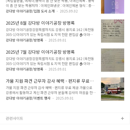
[독립출판물, 에세이]쿵짝이 좀 안 맞는 짝꿍, 이예인제목 : 쿵짝
Shorva 9,000원필라프 볶음밥 Osh Pilaf 10,000원 옥천동 중
이 좀 안 맞는 짝꿍저자 : 이예인펴낸곳 : 이예인제본 형식 : 종이
앙아시아인들이 많이 사는 골목에 있는 음식점. 사람마다 취향은
책 - 무선제본쪽수 : 171쪽크기 : 128x190mm가격 : 14,000원
다 다르지만, 개인적으로 삼사(고기만두)는 여기가 가장 맛있다.
강다방 이야기공장/입점 도서 소개
2025.09.02
발행일 : 2023년 2월 18일ISBN : - 강다방 이야기공장강원특별
메뉴판을 보고 가격표를 정리하는데, 지금은 삼사 가격이 4,00..
자치도 강릉시 용지로 162 (옥천동 305-1)독립서점 & 지역 전
2025년 8월 강다방 이야기공장 방명록
문 편집샵 🌊지역의 이야기를 발굴하고, 지역과 여행자를 연결
강다방 이야기공장강원특별자치도 강릉시 용지로 162 (옥천동
합니다 🌲강릉에 대한 이야기를 강다방 이야기공장에서 만나보
305-1)이야기가 있는 독립서점 & 지역 전문 편집샵 🏠이야기
세요 📚강릉역 도보 5분 거리 위치 🚄 블로그
를 팝니다. 지역과 다양한 사람들의 이야기를 소개하고 연결합니
https://kangdbang.tistory.com스마트스토어
강다방 이야기공장/방명록
2025.09.01
다 🌊강릉역 도보 5분 거리 위치 🚄 강다방 이야기공장과 관련
https://smartstore.naver.com/kangdbang인스타그램
된 더 많은 정보는아래 블로그, 인스타그램 등 사회 관계망 서비
https://www.i..
2025년 7월 강다방 이야기공장 방명록
스(SNS)를 통해 확인할 수 있습니다.블로그
강다방 이야기공장강원특별자치도 강릉시 용지로 162 (옥천동
https://kangdbang.tistory.com스마트스토어
305-1)이야기가 있는 독립서점 & 지역 전문 편집샵 🏠이야기
https://smartstore.naver.com/kangdbang인스타그램
를 팝니다. 지역과 다양한 사람들의 이야기를 소개하고 연결합니
https://www.instagram.com/kangdbang페이스북
강다방 이야기공장/방명록
2025.09.01
다 🌊강릉역 도보 5분 거리 위치 🚄 강다방 이야기공장과 관련
https://facebook.com/kangdbang트위터
된 더 많은 정보는아래 블로그, 인스타그램 등 사회 관계망 서비
https://mobile.twitter.com/kangdbang핀터레스..
가뭄 지원 파견 근무자 감사 혜택 - 편지류 무료
스(SNS)를 통해 확인할 수 있습니다.블로그
제공
가뭄 지원 파견 근무자 감사 혜택 - 편지류 무료 제공 가뭄으로
https://kangdbang.tistory.com스마트스토어
강릉에서 활동하고 계신 파견 근무자 분들께 감사의 마음을 전하
https://smartstore.naver.com/kangdbang인스타그램
고자, 강다방에서 소방관, 경찰, 군인 대상 특별 혜택을 마련했습
https://www.instagram.com/kangdbang페이스북
강다방 이야기공장/이벤트 행사
2025.09.01
니다.· 제공 내용 : 1년 후 도착하는 ‘시나미(천천히) 가는 편지’,
https://facebook.com/kangdbang트위터
익명 편지 무료 제공· 이용 방법 : 편지는 공간 관계상 외부에서
https://mobile.twitter.com/kangdbang핀터레스..
작성 후, 강다방에서 편지 키트 제공· 대상 : 소방관, 경찰, 군인
등 (강릉에서 직접적으로 가뭄 지원 업무를 하지 않은 분들까지
관련사이트
모두 포함)· 기간 : 2025년 12월 31일까지소중한 마음을 편지로
전하며, 고마운 분들께 작은 위로와 응원이 되기를 바랍니다. 네