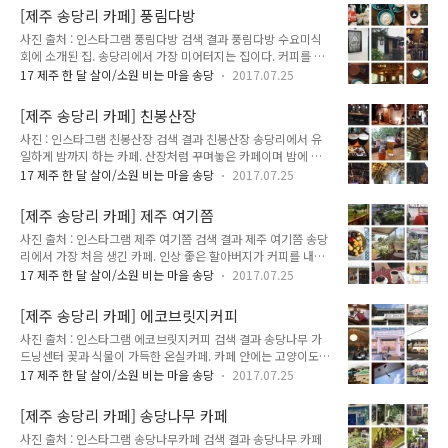
눈앞에서 버스를 놓쳤어요. 책을 빌리기 위해 간 도서관에서는
이버 지도 리뷰http://m..
[제주 송당리 카페] 풍림다방
지역 주민이 아니라며 대출까지 거절당했어요. 점심 먹으러 들어
사진 출처 : 인스타그램 풍림다방 검색 결과 풍림다방 수요미식
간 가게에서도 자리가 없어 또다시 발걸음을 돌렸네요. 하하하.
회에 소개된 집. 송당리에서 가장 미어터지는 집이다. 커피를 맛
세화씨의 오늘은 안녕하신가요? 하지만 결국 저는 바다가 보이
보기 위해 기다리는 사람이 워낙 많아 매장에서 직접 커피를 마
는 카페에 도착했어요. 비록 예정에 없었지만, 바다를 바라보며
17 제주 한 달 살이/소원 비는 마을 송당
2017.07.25
시려면 보통 30분에서 1시간 가량을 줄서서 기다려야 한다. 11
읽을 책도 없지만요. 창밖의 바다는 파도가 매섭네요. 그런데 그
시 30분부터 1시까지는 주문이 불가하다. 커피 맛을 몰라 평가
래서 계속 보고 있게 돼요. 마치 오늘 나의 하루 같아서, 우리의
[제주 송당리 카페] 친봉산장
를 내리기는 어렵지만 브레붸는 달달하니 한 조각의 케잌을 먹는
삶인 것 같아서... 언젠가 ..
사진 : 인스타그램 친봉산장 검색 결과 친봉산장 송당리에서 유
느낌이었다. 포장(테이크아웃)의 경우 줄을 서지 않고 바로 주문
일하게 밤까지 하는 카페. 산장처럼 꾸며놓은 카페이며 밤에 가
이 가능하나 풍림다방의 대표 메뉴 브레붸는 포장이 불가하다.
면 더욱 멋진 분위기가 난다. 분위기가 좋아서 그런지 송당리 젊
원래는 평대리에 있었는데 송당리로 이사왔다. 주소 : 제주특별
17 제주 한 달 살이/소원 비는 마을 송당
2017.07.25
은 여행자들의 아지트 역할을 하는 듯 하다. 사장님의 중저음 목
자치도 제주시 구좌읍 중산간동로 2254 (송당리 1373-1) 전화
소리는 여심을 흔드니 커플끼리는 가지 않는 걸(?) 권장한다. 산
: 064-784-8834 * 어린이 동반 출입 불가 (노키즈존)* 주차장
[제주 송당리 카페] 제주 여기쯤
장 분위기 때문인지 내부에 에어콘은 없으며 여름에는 선풍기,
주소 : ..
사진 출처 : 인스타그램 제주 여기쯤 검색 결과 제주 여기쯤 송당
겨울에는 장작으로 불을 뗀다. 주소 : 제주특별자치도 제주시 구
리에서 가장 처음 생긴 카페. 인상 좋은 할아버지가 커피를 내려
좌읍 중산간동로 2281-3 (송당리 1389-4) 전화 : 010-5759-
주신다. 내부에도 자리가 있으나 내부보다는 외부 바깥 정원에
5456 영업 시간 : 오전 11시 30분 ~ 오후 10시 휴무 매주 수요
17 제주 한 달 살이/소원 비는 마을 송당
2017.07.25
앉는 걸 추천한다. 시원한 바람과 정원을 날아다니는 나비, 벌들
일 메뉴 및 가격 : 아이리쉬커피(커피 + 위스키) 1.0 생맥주 0.5
을 볼 수 있다. 송당리에 있는 다른 정원 카페 송당나무와 비교해
빅웨이브 1.0 블랑 1.0 버드와이저 0.6 스파클링..
[제주 송당리 카페] 에코브릿지커피
보면 송당나무는 조금 더 세련된 느낌이고 제주 여기쯤은 좀 더
사진 출처 : 인스타그램 에코브릿지커피 검색 결과 송당나무 가
편안한 할아버지 앞 마당 같은 느낌이다. 주변 다른 카페에 비해
드닝센터 꽃과 식물이 가득한 온실카페. 카페 안에는 고양이도
가격이 착한 편. 에어컨이 없어 더위를 많이 타는 사람이라면 더
산다. 송당리 시내(?)에도 송당나무라는 카페가 있어 자칫 헷갈
울 수 있다. 주소 : 제주특별자치도 제주시 구좌읍 송당5길 15
17 제주 한 달 살이/소원 비는 마을 송당
2017.07.25
리기 쉬운데, 시내에 있는 곳은 확장 이전 하기 전 자리로 상호를
(송당리 1383-3) 전화 : 010-5322-5867 영업 시간 : 오전 9시
바꾸지 않고 다른 주인이 영업하는 듯 하다. 카페 외에도 식물 판
~ 오후 7 - 8시 메뉴 및 가격 : 드립커피 0.5 아메..
[제주 송당리 카페] 송당나무 카페
매, 원예 수업(가드닝), 화훼 전문가(플로리스트) 교육도 진행한
사진 출처 : 인스타그램 송당나무카페 검색 결과 송당나무 카페
다. 주소 : 제주특별자치도 제주시 구좌읍 송당5길 68-140 (송