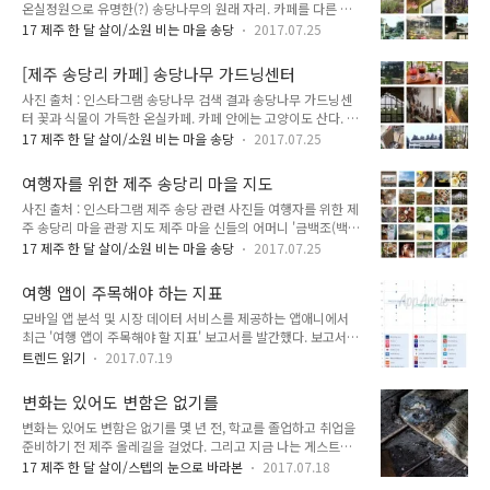
온실정원으로 유명한(?) 송당나무의 원래 자리. 카페를 다른 곳
당리 874-4) 전화 : 010-9364-2819 영업 시간 : 월~토 10:00
으로 이전한 뒤 남은 임대 기간동안 계속 카페가 운영되고 있다.
~ 18:00 일 14:00 ~ 18:00 메뉴 및 가격 : 아메리카노 0.5
17 제주 한 달 살이/소원 비는 마을 송당
2017.07.25
카페 옆에는 옛 정원의 흔적도 있다. 이 카페의 최대 매력은 송당
(hot) / 0.6 (ice) 에스프레소 0.5 홍차, 녹차 0.5 허브차 0.5 제
리 중심(?)에 위치해 지나가는 사람들을 구경할 수 있다는 점. 하
주댕유자차 0.7..
[제주 송당리 카페] 송당나무 가드닝센터
루 날 잡고 멍하니 창문 너머 동네를 바라볼만 하다. 곧 있으면
사진 출처 : 인스타그램 송당나무 검색 결과 송당나무 가드닝센
이제 못 갈 수도 있는 장소. 온실정원 송당나무 가드닝센터를 찾
터 꽃과 식물이 가득한 온실카페. 카페 안에는 고양이도 산다. 송
는다면 여기를 클릭 제주특별자치도 제주시 구좌읍 송당5길 68-
당리 시내(?)에도 송당나무라는 카페가 있어 자칫 헷갈리기 쉬운
140 (송당리 874-4) 주소 : 제주특별자치도 제주시 구좌읍 중산
17 제주 한 달 살이/소원 비는 마을 송당
2017.07.25
데, 시내에 있는 곳은 확장 이전 하기 전 자리로 상호를 바꾸지
간동로 2262 (송당리 1375-1)전화 : 064-784-8834 영업 시간
않고 다른 주인이 영업하는 듯 하다. 카페 외에도 식물 판매, 원
: 정해진 영업 요일, 시간 없음 문 열고 싶을 때 열..
여행자를 위한 제주 송당리 마을 지도
예 수업(가드닝), 화훼 전문가(플로리스트) 교육도 진행한다. 주
사진 출처 : 인스타그램 제주 송당 관련 사진들 여행자를 위한 제
소 : 제주특별자치도 제주시 구좌읍 송당5길 68-140 (송당리
주 송당리 마을 관광 지도 제주 마을 신들의 어머니 '금백조(백또
874-4) 전화 : 010-9364-2819 영업 시간 : 월~토 10:00 ~
주)' 여신을 모시는 있는 본향당이 있는 곳. 그래서 소원비는 마
18:00 일 14:00 ~ 18:00 메뉴 및 가격 : 아메리카노 0.5 (hot) /
17 제주 한 달 살이/소원 비는 마을 송당
2017.07.25
을로 불리는 제주 송당리. 1달간 송당에 살면서 직접 방문한 카
0.6 (ice) 에스프레소 0.5 홍차, 녹차 0.5 허브차 0.5 제주댕유자
페, 맛집, 오름, 관광지 등을 정리한 지도 (사실 가게가 몇 개 없어
차 0.7 청한..
여행 앱이 주목해야 하는 지표
서 맛집이라기 보다는 있는 곳은 다 넣었...) 한적한 시골 마을이
모바일 앱 분석 및 시장 데이터 서비스를 제공하는 앱애니에서
라 주인장이 내키면(?) 휴무일이 되거나 영업시간이 종료될 수
최근 '여행 앱이 주목해야 할 지표' 보고서를 발간했다. 보고서
있으니 사전에 SNS 계정이나 전화로 확인해보고 방문하는 것을
내용 중 소규모 개인 게스트하우스와 직접적으로 연관된 내용은
권장합니다. 특히 풍림다방! 문 닫힌 카페를 보고 망연자실한 표
트렌드 읽기
2017.07.19
없다. 하지만 부킹닷컴, 에어비앤비 등 숙박/예약 앱들의 1인당
정으로 주변을 터벅터벅 걷는 사람이 정말 많아요. (2017년 8월
세션(SPAU, Sessions Per Active User, 실사용자 일인당 세션.
최종 업데이트) 1. 제주 송당 마을 주변 카페 송당나무 가드닝
변화는 있어도 변함은 없기를
쉽게 말하면 사용자가 앱에 접속해 본 페이지 수)을 포함하고 있
센..
변화는 있어도 변함은 없기를 몇 년 전, 학교를 졸업하고 취업을
다. 해당 내용을 참고하면 게스트하우스 온라인 예약 사이트를
준비하기 전 제주 올레길을 걸었다. 그리고 지금 나는 게스트하
운영하는데 도움이 될 것이다. 여담으로 우리나라 모텔/호텔 검
우스 스텝으로 일하며 다시 제주를 여행하고 있다. 과거 아무 생
색 앱 여기어때가 2017년 1분기 세계 숙박 앱 실사용자 수
17 제주 한 달 살이/스텝의 눈으로 바라본
2017.07.18
각 없이 걸었던 올레길은 지금 전혀 예상치 못한 순간에 갑자기
(MAU, Monthly Active Users, 월 기준 활성 사용자) 8위에 기록