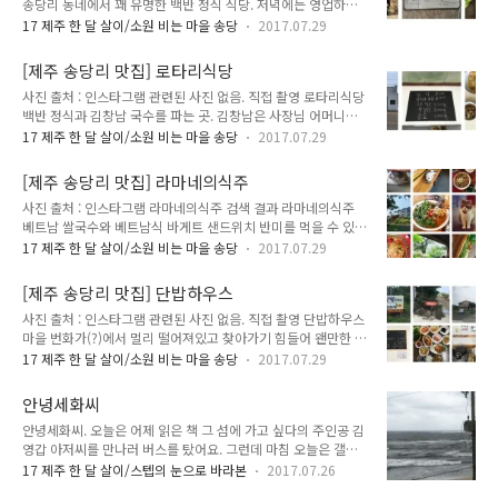
송당리 동네에서 꽤 유명한 백반 정식 식당. 저녁에는 영업하지
곳. 주소 : 제주특별자치도 제주시 구좌읍 중산간동로 2245-1
않고 오직 점심 시간에만 영업한다. 메뉴는 그날그날 바뀌는 정
(송당리 1352-26) 전화 : 010-2699-7020 영업 시간 : 점심, 저
17 제주 한 달 살이/소원 비는 마을 송당
2017.07.29
식 1가지만 있다. 반찬도 꽤 잘 나오고 양도 푸짐한 편이다. 동네
녁 (정해진 영업 시간 없음) 메뉴 및 가격 : 오겹살 1.0 국밥 0.6
주민, 주변 건축 현장에서 일하는 사람들로 북적이는 편. 주소 :
된장찌개 0.6 김치찌개 0.6 닭내장탕 ..
[제주 송당리 맛집] 로타리식당
제주특별자치도 제주시 구좌읍 중산간동로 2283 (송당리
사진 출처 : 인스타그램 관련된 사진 없음. 직접 촬영 로타리식당
1389-15) 전화 : 064-784-4560 영업 시간 : 오전 11:30 ~ 오
백반 정식과 김창남 국수를 파는 곳. 김창남은 사장님 어머니께
후 1시 휴무 매주 일요일 메뉴 및 가격 : 송당식당 정식 0.7 네이
서 어렸을 적 해주셨던 국수 이름이다. 최근에는 냉모밀 메뉴도
버 지도 리뷰 https://store.naver.com/restaurants/detail?
17 제주 한 달 살이/소원 비는 마을 송당
2017.07.29
추가되었다. 관광객들이 이용하는 음식점 느낌보다는 동네 사람
id=32829388 다음 지도 리뷰
들, 주변 건축 현장에서 일하는 사람들이 점심 먹으러 오는 곳.
http://place.map.daum.net/11..
[제주 송당리 맛집] 라마네의식주
비싸기만한 음식점 보다 차라리 이런 곳이 때로는 더 나을 수도.
사진 출처 : 인스타그램 라마네의식주 검색 결과 라마네의식주
반찬도 꽤 잘나오는 편이며 사장님도 유쾌하시다. 주소 : 제주특
베트남 쌀국수와 베트남식 바게트 샌드위치 반미를 먹을 수 있는
별자치도 제주시 구좌읍 중산간동로 2266 (송당리 1376-3) 전
곳. 1층은 식당으로 2층은 가족들 주거 공간으로 사용된다. 가게
화 : 064-784-7367 영업 시간 : 매일 오전 11시 ~ 오후 3시 (재
17 제주 한 달 살이/소원 비는 마을 송당
2017.07.29
안에는 뚱뚱하다는 말을 싫어하는 고양이 감자가 살고 있다. 가
료 소진 시 영업 종료) 휴무 매주 일요일 메뉴 및 가격 : 로타리 정
격 대비 양은 적지만 송당리에서 유일하게 베트남 음식을 먹을
식 0.7 김창남 국수 0.6 냉모밀 0.5 소주, 맥..
[제주 송당리 맛집] 단밥하우스
수 있는 곳이다. 아기자기하게 꾸며 놓은 인테리어도 꽤 멋지다.
사진 출처 : 인스타그램 관련된 사진 없음. 직접 촬영 단밥하우스
주소 : 제주특별자치도 제주시 구좌읍 중산간동로 2117 (송당리
마을 번화가(?)에서 멀리 떨어져있고 찾아가기 힘들어 왠만한 관
1130) 전화 : 064-782-7437 영업 시간 : 오전 11시 ~ 오후 5시
광객들은 모르고 지나치는 곳. 하지만 송당리 백반집 중에서 가
휴무 매주 월, 화요일 메뉴 및 가격 : * 1인 1메뉴 주문쌀국수 (하
17 제주 한 달 살이/소원 비는 마을 송당
2017.07.29
장 음식이 잘 나오는 곳이다. 음식점 앞에 넓은 잔디밭이 있으며
노이 스타일) 0.9 소고기 쌀국수 1.2 리똠 쌀국수 1.3 냉쌀국수
내부에 아이들을 위한 놀이방도 있다. 밥, 국, 반찬이 부족할 경
(여름 메뉴) 1.3 치킨 크랜베리 반미 1..
안녕세화씨
우 추가로 가져다 먹을 수 있다. 주소 : 제주특별자치도 제주시
안녕세화씨. 오늘은 어제 읽은 책 그 섬에 가고 싶다의 주인공 김
구좌읍 비자림로 1909-9 (송당리 937) 전화 : 064-784-9190
영갑 아저씨를 만나러 버스를 탔어요. 그런데 마침 오늘은 갤러
영업 시간 : 오전 11시 ~ 오후 5시 휴무 매주 일요일 메뉴 및 가
리 휴무일이었지 뭐예요. 방향을 바꿔 바다가 보이는 카페로 가
격 : 단밥 정식 0.7 된장해물 뚝배기 0.7 열무국수 0.5 자리물회
17 제주 한 달 살이/스텝의 눈으로 바라본
2017.07.26
려고 버스에 내려 다른 버스를 기다렸는데, 정류장을 잘못 알아
0.8 한치물회 1.0 소주 0.4 맥주 0.4 막걸리 0.3 음료수 0.1 네