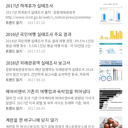
내 앞에 튀어나와 그때의 기억과 느낌을 떠오르게 한다. 시간은
되어있다. 해당 보고서는 아래 다운받기 페이지에..
2017년 하계휴가 실태조사
많은 것을 변하게 한다. 몇 년 전 머물렀던 게스트하우스는 문을
2017년 하계휴가 실태조사 출처 : 문화체육관광부
잠근 채 먼지만이 쌓여있었고 다음에 와봐야지 하고 무심코 지나
http://www.mcst.go.kr/web/s_notice/press/pressView.js
쳤던 카페는 이제 없어져 더이상 갈 수 없는 곳이 되었다. 세월의
p?pSeq=16131 하계 휴가 여행을 가지 않는 이유 : 여가시간
흐름에 너무 낡아 버린 시설들, 너무 변해버린 사람들, 없어진 장
트렌드 읽기
2017.07.10
및 마음의 여유가 없어서 76.7% 여행 비용 부족 16.3% 건강상
소를 마주할 때면 마음 한편이 허전하다. 변하지 않는 것은 없다.
의 이유 7.7% 하계 휴가 여행 목적지 : 국내 83.6% 해외 10.3%
변하지 않는 건 세상의 모든 것은 변한다는 사실 뿐. 나 역시 그
2016년 국민여행 실태조사 주요 결과
하계 휴가 여행 국내 목적지 : 1위 강원 33.2% 2위 경남 14.6%
때와 지금의 ..
2016년 국민여행 실태조사 주요 결과 여행 경험 : 89.5% 1인당
3위 전남 9.8% 4위 경기 8.9% 5위 경북 7.4% 6위 제주 7.0%
평균 여행 횟수 : 5.5회 1인당 평균 여행 비용 : 약 58만원 1인당
7위 부산 7.0% 하계 휴가 여행 기간 : 2박 3일 44% 1박 2일
평균 여행 일수 : 9.4일 이동이 가장 많은 달 : 8월 1회 평균 지출
29.2% 3박 4일 15.8% 하계 휴가 여행시 이용 교통 수단 자가
트렌드 읽기
2017.07.10
비용 1위 지역 : 제주 약 46만원 이동 수단 1순위 : 자가용 72%
용 : 84% 비행기 6.2% 철도 3.3% 고속/시외버..
숙박시설 1순위 : 펜션 32.8% 국내 관광 여행 주요 활동 1순위 :
2016년 외래관광객 실태조사 보고서
자연 및 풍경 감상 28.7% 출처 : 문화체육관광부, 한국문화관광
문화체육관광부에서 매년 발행하는 외래관광객 실태조사 2016
연구원 http://kcti.re.kr/04_8.dmw?
년이 발간 되었다. 간단하게 보고서를 요약하면 중국, 자유여행,
method=view&dataId=7&dataSeq=884 PDF 파일 다운 받
서울, 쇼핑으로 정리할 수 있다. 2016년 방한 외래객은 중국
기
트렌드 읽기
2017.06.10
(50.2%)이 1위, 일본(14.6%)를 차지했으며 그 뒤를 이어 대만
(5.3%), 미국(5.2%), 홍콩(4.2%), 태국(2.7%)를 기록했다. 연
에어비앤비 기존의 여행업과 숙박업을 뛰어넘다
령별 입국은 전체적으로 21-30세(25.1%)가 가장 많은 비율 차
얼마 전 시장 조사 기관 이마케터에 에어비앤비와 관련된 기사가
지했으나 국가별로 조금씩 다른 모습을 보였다. 중국(27.4%)과
실렸다. 2017년 미국 호텔 및 숙박 사이트 트래픽 기준, 에어비
태국(27.6%), 말레이시아(28.0%) 등 동남아시아에서는 21-30
앤비가 호텔(힐튼, 매리엇 인터내셔널 등)은 물론 온라인 예약 사
세의 젊은 연령층 비율 전 연령대 중 가장 많은 비율을 차지했으
트렌드 읽기
2017.06.05
이트(부킹닷컴, 호텔스닷컴 등)의 트래픽을 뛰어넘었다는 내용.
나, 일본(20.6%)과 독일(22.3%)은 41-50세의 비율이, 영국
특히 미국의 밀레니얼 세대(1980~2000년대에 태어난 세대)는
(19.9%)의 경우에는 51-60..
계란을 한 바구니에 담지 않기
공유경제에 대한 경험이 많고 거부감이 낮아 에어비앤비를 이용
계란을 한 바구니에 담지 않기 국제 정세가 게스트하우스에 미치
하는 주된 세대이며, 최근 에어비앤비는 기존에 제공하던 숙박