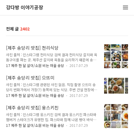
강다방 이야기공장
전체 글
2402
[제주 송당리 맛집] 천리식당
사진 출처 : 인스타그램 천리식당 검색 결과 천리식당 갈치와 옥
돔구이를 파는 곳. 제주산 갈치와 옥돔을 요리하기 떄문에 송당
리에서 가장 비싼 음식점이지 않나 싶다. 에피타이저로 나오는
17 제주 한 달 살이/소원 비는 마을 송당
2017.07.29
전이 맛있다. 다만 추가시 별도 1천원이 추가 된다. 음식의 양이
많은 편은 아니다. 주소 : 제주특별자치도 제주시 구좌읍 송당6
[제주 송당리 맛집] 으뜨미
길 30 (송당리 1511-1) 전화 : 064-782-5650 영업 시간 : 매일
사진 출처 : 인스타그램 관련된 사진 없음. 직접 촬영 으뜨미 송
오전 9시 ~ 오후 5시 (재료 소진 시 영업 종료) 휴무 매월 1, 7,
당리 번화가에서 가장(?) 동쪽에 있는 식당. 주변 건설 현장에서
12, 18, 24일 메뉴 및 가격 : 제주산 갈치조림 소 (2인) 4.0 제주
일하는 사람들로 식당은 항상 붐비는 편이다. 백반의 경우 기본
산 갈치조림 대 (4인) 6.5 양념 갈치구이(제육볶음 포함) 2.0 양
17 제주 한 달 살이/소원 비는 마을 송당
2017.07.29
고기 반찬 1개와 생선 1개, 해산물 1개가 나오는 듯 하다. 방문
념 옥돔구이 (제육볶음 포함) 1.5 라면사리 추가 0.2 에피타이저
당시 백반으로 간장게장, 고등어구이, 제육볶음, 계란말이가 나
추가 0.1 네이버 ..
[제주 송당리 맛집] 웅스키친
왔다. 주소 : 제주특별자치도 제주시 구좌읍 중산간동로 2287
사진 출처 : 인스타그램 웅스키친 검색 결과 웅스키친 파스타와
(송당리 1398-6) 전화 : 064-784-4820 영업 시간 : 오전 10:30
햄버거 스테이크가 유명한 집. 파스타와 함께 나온 빵이 바삭하
~ 오후 3시 휴무 매주 2째, 4째주 토요일 메뉴 및 가격 : 매운탕
니 맛있다. 다만 거의 모든 메뉴가 1만원이 넘는 가격대이다. 제
1.2 지리탕 1.2 우럭정식 1.2 * 매운탕, 지리탕, 우럭정식 1인분
17 제주 한 달 살이/소원 비는 마을 송당
2017.07.29
주 가옥 부수지 않고 그대로 느낌을 살려 내부 인테리어 했다. 직
가격, 2인 이상 주문 가능, 공기밥 0.1 일반 정식 0.7 해물뚝배기