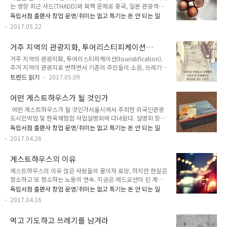
는 영향 최근 사드(THADD)와 북핵 문제로 중국, 일본 관광객들
예약 서비스에서 더 나아가 가이드와 여행상품을 소개해주는 여
이 감소하였다. 그로 인해 국내 관광 업계도 큰 타격을 입었고 실
행업까지 사업을 확장하고 있다는 내용이었다. 많은 사람은 여행
독립서점 출판사 창업 운영/취미는 없고 특기는 돈 안 되는 일
제 내가 일하고 있는 게스트하우스 역시 그 영향을 받고 있다. 내
을 할 때 호텔이나 게스트하우스 대신 에어비앤비를 이용하고 있
2017.05.22
가 일(알바)하고 있는 게스트하우스는 서울 홍대입구역 근처있
다. 나 역시 에어비앤비를 여러 번 이용해봤는데 그때마다 꽤 만
다. 평소 손님들의 국적은 중국과 일본, 그 외 국가 비율이 각각 4
족했었다. 에어비앤비와 비교..
거주 지역의 관광지화, 투어리스티피케이션
: 4 : 2 정도였는데 사드와 북핵 문제, 일본 내 한국 전쟁 발발 걱
(Touristification)
정으로 최근에는 중국과 일본 손님들이 1~2로 줄어든 것 같다.
거주 지역의 관광지화, 투어리스티피케이션(touristification).
나는 게스트하우스 예약, 관리 등을 담당하는 매니저가 아닌 청
주거 지역이 관광지로 변하면서 기존의 주민들이 소음, 쓰레기,
소 알바로 게스트하우스에 대한 정확한 수치나 현황은 알지 못한
사생활 침해 등의 이유로 다른 곳으로 떠나는 현상. 서울 북촌 한
트렌드 읽기
2017.05.09
다. 그럼에도 불구하고 청소하는 알바 입장에서 체감하는 객실
옥마을, 부산 감천문화마을 등이 대표적인 사례이다. 여행을 좋
가동률이 ..
아한다면 한 번쯤은 꼭 생각해봐야 할 문제... 영상 출처 인스타
어떤 게스트하우스가 될 것인가
그램 EBS뉴스 @ebsnews
​ 어떤 게스트하우스가 될 것인가서울시에서 주최한 외국인관광
https://instagram.com/p/BTzYGzoF68p
도시민박업 및 한옥체험업 사업설명회에 다녀왔다. 설명회 장소
에는 생각했던 것보다 훨씬 더 많은 사람들이 참석했다. 게스트
독립서점 출판사 창업 운영/취미는 없고 특기는 돈 안 되는 일
하우스를 하려는 사람들이 이렇게 많았다니... 설명회에서는 서
2017.04.26
울시와 해당 구청 담당자가 나와 외국인전용 게스트하우스 창업
및 운영 시 주의해야 할 행정 사항 등을 알려주었고 현재 도시민
게스트하우스의 이유
박, 한옥 게스트하우스를 운영하는 대표들이 나와 자신들의 경험
담을 이야기했다. 강연 내용을 한 단어로 요약하면 차별화. 현재
게스트하우스의 이유 많은 사람들의 꿈이자 로망, 하지만 현실은
서울 시내 게스트하우스는 공급 과잉으로 포화 상태이며 다른 곳
청소하고 또 청소하는 노동의 연속. 지금은 레드오션이 된 게스
과 차별화된 게스트하우스만이 살아남을 수 있다고 이야기했다.
트하우스. 나는 왜 게스트하우스를 하고 싶은걸까. 사실 돈을 많
독립서점 출판사 창업 운영/취미는 없고 특기는 돈 안 되는 일
그리고 어떤 부분을 차별화할지 결정하기 전, 자신이 무엇을 좋
이 번 뒤, 게스트하우스를 하지 않아도 먹고 살만할 때가 되었을
2017.04.16
아하고 어떤 스타일인지 고민해보라고 조언..
때 게스트하우스를 하려 했다. 가난한 여행자들을 위해 이윤을
거의 남기지 않고 운영하는 게스트하우스를 하고 싶었다. 그러나
먹고 기도하고 쓰레기를 남겨라
나이를 먹어가면서 슬프게도 내가 그렇게 될 가능성이 없다는 걸