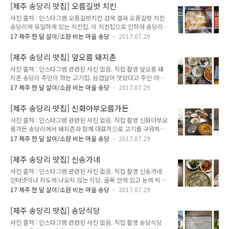
원들도 다른 제주도 음식점과 비교하여 친절했다. 주소 : 제주특
0.9 육계장 0.8..
[제주 송당리 맛집] 오름길벗 치킨
별자치도 제주시 구좌읍 중산간동로 2250 (송당리 1370-3) 전
사진 출처 : 인스타그램 오름길벗치킨 검색 결과 오름길벗 치킨
화 : 064-784-1163 * 어린이 동반 출입 불가 (노키즈존) 영업
송당리에 유일하게 있는 치킨집. 이 치킨집으로 인하여 송당리에
시간 : 월~화,금~일요일 11시 30분 ~ 오후 8시 휴식 시간 오후
서도 치느님을 영접할 수 있게 되었다. 예전 송당리 마을 사람들
3시 30분 ~ 오후 5시 휴무 매주 수, 목요일 메뉴 및 가격 : * 1인
17 제주 한 달 살이/소원 비는 마을 송당
2017.07.29
이 치킨을 먹으려면 저 멀리 세화나 성산까지 나가야했다는 민담
1메뉴 주문버섯 크림 파스타 1.5 새우 크림 파스타 1.55 볼로네
이 전해져 내려온다. 배달이 안 되기 때문에 전화로 주문 후 직접
즈 딸리아뗄레 1.6 푸타네스카 파스타..
[제주 송당리 맛집] 앞오름 돼지촌
치킨을 수령해야 한다. 치킨집 바로 옆에 편의점과 탁자가 있어
사진 출처 : 인스타그램 관련된 사진 없음. 직접 촬영 앞오름 돼
여름 밤에는 치맥을 즐기는 사람들을 쉽게 볼 수 있다. 주소 : 제
지촌 송당리 주민이 하는 고기집. 삼겹살이 맛있다고 주인 아저
주특별자치도 제주시 구좌읍 중산간동로 2231 (송당리 1318-
씨가 이야기하셨는데 혼자가서 삼겹살은 먹지 못했다. 대신 김치
1) 전화 : 064-784-9279 영업 시간 : 오후 2시 ~ 저녁 10시 휴
17 제주 한 달 살이/소원 비는 마을 송당
2017.07.29
찌개를 먹었는데 김치찌개에 들어있던 고기는 괜찮았다. 송당리
무 매주 일요일* 배달 불가, 전화 주문 후 직접 수령만 가능 메뉴
에 있는 다른 백반 전문집과 비교하여 반찬은 뛰어나지 않지만
및 가격 : 후라이드 치킨 1.5 양념치킨(매운맛/순한맛)..
[제주 송당리 맛집] 신화아부오름가든
단품이 괜찮아서 한 번쯤 들려볼만 하다. 주인 아저씨 말로는 삼
사진 출처 : 인스타그램 관련된 사진 없음. 직접 촬영 신화아부오
겹살이 맛있다고... 주소 : 제주특별자치도 제주시 구좌읍 중산간
름가든 송당리에서 돼지촌과 함께 대표적으로 고기를 구워먹을
동로 2258 (송당리 1373-2) 전화 : 064-783-6781 영업 시간 :
수 있는 곳. 고기를 전문하기 때문인지 다른 백반 집보다 반찬은
오전 10시 ~ 저녁 8시 메뉴 및 가격 : 생삼겹살 1인 200g 1.4 (2
17 제주 한 달 살이/소원 비는 마을 송당
2017.07.29
그냥 그랬다. 살갑거나 친절한 느낌도 없었음. 동네분들이 주로
인 이상) 족발구이 1인 200g 1.4 (2인 이상) 제육볶음 1인
고기에 소주 한 잔 하는 곳인 듯 싶다. 주소 : 제주특별자치도 제
200g 1.4 (2인 이상) 김치찌개 0.7 ..
[제주 송당리 맛집] 신송가네
주시 구좌읍 송당6길 10 (송당리 1464-1) 전화 : 064-782-
사진 출처 : 인스타그램 관련된 사진 없음. 직접 촬영 신송가네
1753 영업 시간 : 점심, 저녁 (정해진 영업 시간 없음) 메뉴 및 가
인터넷이나 지도에 나오지 않는 식당. 골목 안에 있고 눈에 띄는
격 : 삼겹살 1.4 김치찌개 0.7 동태찌개 0.7 비빔밥 0.7 냉면 0.7
간판도 없어 일반 관광객들은 거의 찾지 못하는 진짜 동네 식당
소주 0.4 맥주 0.4 막걸리 0.3 네이버 지도 리뷰
17 제주 한 달 살이/소원 비는 마을 송당
2017.07.29
이다. 송당리에 있는 음식점들은 보통 5시 전에 문을 닫는다. 하
https://store.naver.com/restaurants/detail?id=19658579
지만 신송가네는 동네 손님이 종종 늦은 시간까지 저녁을 먹기
다음 지도 리뷰..
[제주 송당리 맛집] 송당식당
때문에 운이 좋다면 저녁 7-8시가 넘어서도 밥을 먹을 수 있다.
사진 출처 : 인스타그램 관련된 사진 없음. 직접 촬영 송당식당
단 카드 결제는 불가하다. 진짜 송당리 마을 사람을 만날 수 있는