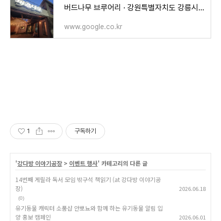
버드나무 브루어리 · 강원특별자치도 강릉시 경강로 1961
www.google.co.kr
1
구독하기
'
강다방 이야기공장
>
이벤트 행사
' 카테고리의 다른 글
14번째 게릴라 독서 모임 밖구석 책읽기 (at 강다방 이야기공
장)
2026.06.18
(0)
유기동물 캐릭터 소품샵 안뽀뇨와 함께 하는 유기동물 알림 입
양 홍보 캠페인
2026.06.01