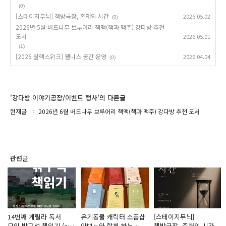
(0)
[스테이지무늬] 책방극장, 존재의 시간
2026.05.02
(0)
2026년 5월 버드나무 브루어리 책맥(책과 맥주) 강다방 추천
도서
2026.05.01
(1)
[2026 릴랙스위크] 웰니스 공간 운영
2026.04.04
(0)
'강다방 이야기공장/이벤트 행사'의 다른글
현재글
2026년 6월 버드나무 브루어리 책맥(책과 맥주) 강다방 추천 도서
관련글
14번째 게릴라 독서
유기동물 캐릭터 소품샵
[스테이지무늬]
모임 밖구석 책읽기 (at
안뽀뇨와 함께 하는
책방극장, 존재의 시간