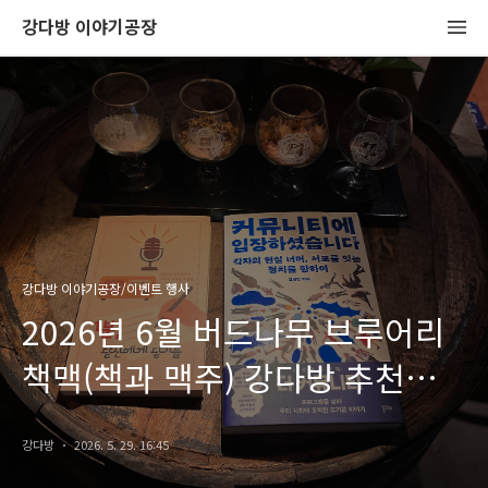
강다방 이야기공장
강다방 이야기공장/이벤트 행사
2026년 6월 버드나무 브루어리
책맥(책과 맥주) 강다방 추천
도서
강다방
2026. 5. 29. 16:45