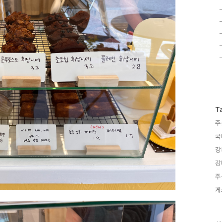
T
주
국
강
강
주
게