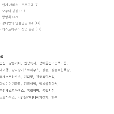
연계 서비스 · 프로그램
(7)
모두의 광장
(21)
방명록
(32)
강다방의 안물안궁 TMI
(14)
게스트하우스 창업 운영
(32)
ag
문진,
강릉커피,
인생독서,
생애를건너는책이음,
내여행,
강다방게스트하우스,
강릉,
강릉독립책방,
릉게스트하우스,
강다방,
강릉독립서점,
다방이야기공장,
강릉여행,
행복을찾아서,
문진게스트하우스,
독립책방,
독립서점,
스트하우스,
시간을건너너에게갈게,
행복,