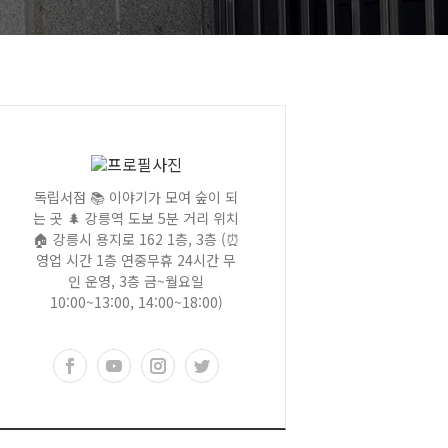
독립서점 📚 이야기가 모여 숲이 되
는 곳 🌲 강릉역 도보 5분 거리 위치
🏠 강릉시 용지로 162 1층, 3층 (⏰
영업 시간 1층 연중무휴 24시간 무
인 운영, 3층 금~월요일
10:00~13:00, 14:00~18:00)