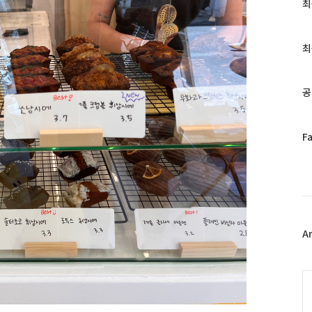
최
최
근
글
과
최
인
기
글
공
페
F
이
스
북
트
위
터
플
A
러
그
인
C