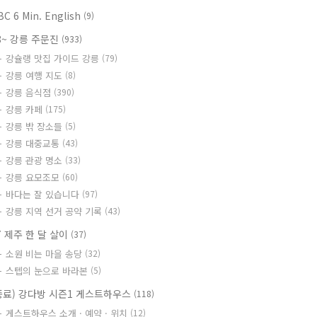
BC 6 Min. English
(9)
8~ 강릉 주문진
(933)
강슐랭 맛집 가이드 강릉
(79)
강릉 여행 지도
(8)
강릉 음식점
(390)
강릉 카페
(175)
강릉 밖 장소들
(5)
강릉 대중교통
(43)
강릉 관광 명소
(33)
강릉 요모조모
(60)
바다는 잘 있습니다
(97)
강릉 지역 선거 공약 기록
(43)
7 제주 한 달 살이
(37)
소원 비는 마을 송당
(32)
스텝의 눈으로 바라본
(5)
종료) 강다방 시즌1 게스트하우스
(118)
게스트하우스 소개 · 예약 · 위치
(12)