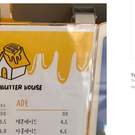
방
T
To
문
자
Ye
수