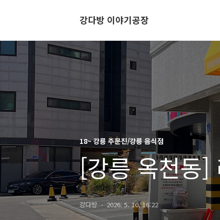
강다방 이야기공장
18~ 강릉 주문진/강릉 음식점
[강릉 옥천동
강다방
2026. 5. 10. 16:22