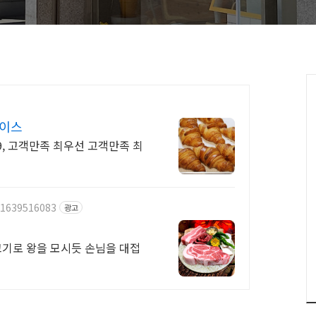
레이스
999, 고객만족 최우선 고객만족 최
/1639516083
광고
고기로 왕을 모시듯 손님을 대접