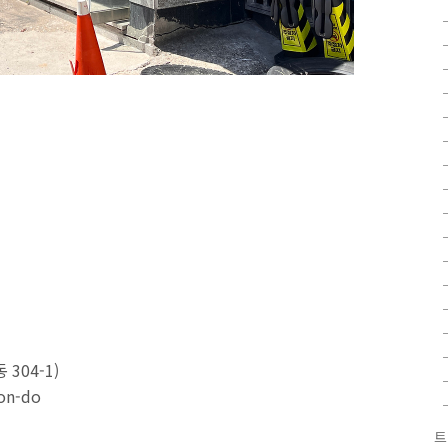
304-1)
won-do
트