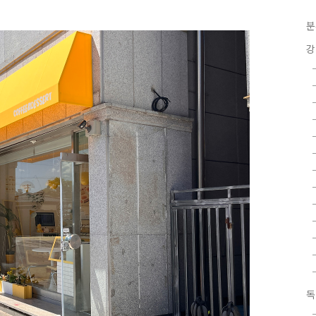
분
강
독