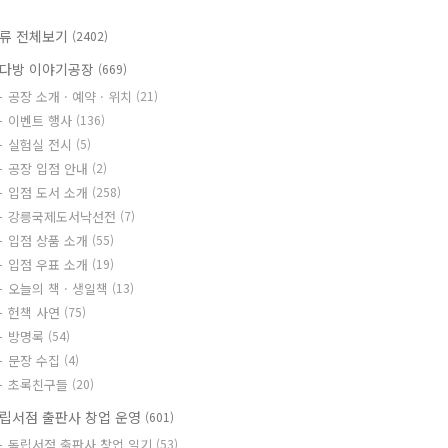
류 전체보기
(2402)
다방 이야기공장
(669)
공장 소개 · 예약 · 위치
(21)
이벤트 행사
(136)
실험실 전시
(5)
공장 입점 안내
(2)
입점 도서 소개
(258)
강릉국제도서낙선전
(7)
입점 상품 소개
(55)
입점 우표 소개
(19)
오늘의 책 · 생일책
(13)
헌책 사연
(75)
방명록
(54)
문장 수집
(4)
초록친구들
(20)
립서점 출판사 창업 운영
(601)
독립서점 출판사 창업 일기
(53)