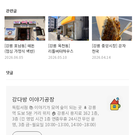
관련글
[강릉 포남동] 떼돈
[강릉 옥천동]
[강릉 중앙시장] 감자
(점심 가정식 백반)
리틀버터하우스
천국
2026.06.05
2026.05.10
2026.04.14
댓글
강다방 이야기공장
독립서점 📚 이야기가 모여 숲이 되는 곳 🌲 강릉
역 도보 5분 거리 위치 🏠 강릉시 용지로 162 1층,
3층 (⏰ 영업 시간 1층 연중무휴 24시간 무인 운
영, 3층 금~월요일 10:00~13:00, 14:00~18:00)