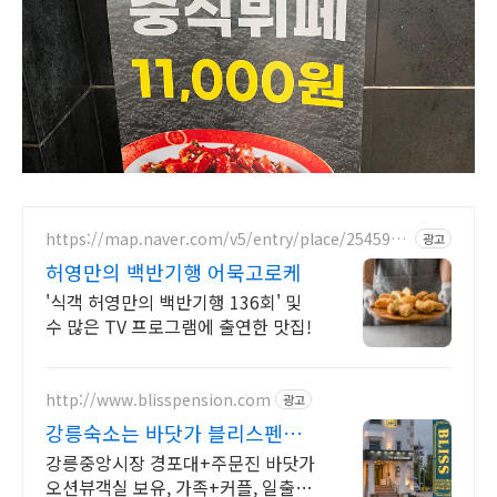
https://map.naver.com/v5/entry/place/2545980
광고
85
허영만의 백반기행 어묵고로케
'식객 허영만의 백반기행 136회' 및
수 많은 TV 프로그램에 출연한 맛집!
http://www.blisspension.com
광고
강릉숙소는 바닷가 블리스펜션
강원도 강릉 바닷가펜션
강릉중앙시장 경포대+주문진 바닷가
오션뷰객실 보유, 가족+커플, 일출