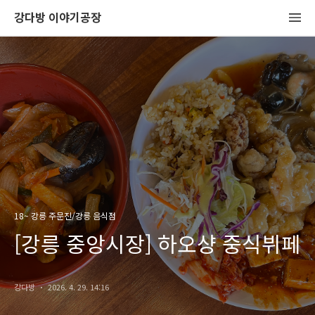
강다방 이야기공장
18~ 강릉 주문진/강릉 음식점
[강릉 중앙시장] 하오샹 중식뷔페
강다방
2026. 4. 29. 14:16