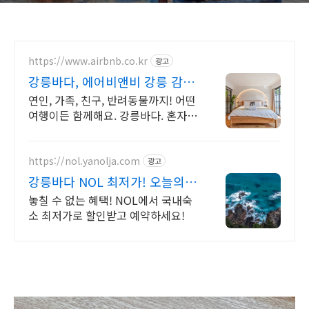
https://www.airbnb.co.kr
광고
강릉바다, 에어비앤비 강릉 감성
스테이
연인, 가족, 친구, 반려동물까지! 어떤
여행이든 함께해요. 강릉바다. 혼자
여행, 신나는 파티, 가족과의 편안한
휴식까지, 에어비앤비에서 만나보세
요.
https://nol.yanolja.com
광고
강릉바다 NOL 최저가! 오늘의
숙박 핫딜!
놓칠 수 없는 혜택! NOL에서 국내숙
소 최저가로 할인받고 예약하세요!