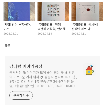
[시집] 밤이 부족하다,
[독립출판물, 건축]
[독립출판물, 에세이]
이은
공간적 이상형, 한은채
선생님 저는 다
기억해요, 삶은몽
2026.05.01
2026.04.19
2026.04.11
댓글
강다방 이야기공장
독립서점 📚 이야기가 모여 숲이 되는 곳 🌲 강릉
역 도보 5분 거리 위치 🏠 강릉시 용지로 162 1층,
3층 (⏰ 영업 시간 1층 연중무휴 24시간 무인 운
영, 3층 금~월요일 10:00~13:00, 14:00~18:00)
구독하기