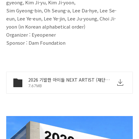
gyeong, Kim Ji-yu, Kim Ji-yoon,
Sim Gyeong-bin, Oh Seung-a, Lee Da-hye, Lee Se-
eun, Lee Ye-eun, Lee Ye-jin, Lee Ju-young, Choi Ji-
yoon (in Korean alphabetical order)
Organizer : Eyeopener
Sponsor : Dam Foundation
2026 기발한 아이들 NEXT ARTIST (재단법인담 x 아이오프너) 리플렛.pdf
7.67MB