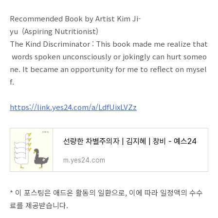
Recommended Book by Artist Kim Ji-
yu (Aspiring Nutritionist)
The Kind Discriminator : This book made me realize that
words spoken unconsciously or jokingly can hurt someo
ne. It became an opportunity for me to reflect on mysel
f.
https://link.yes24.com/a/LdfUixLVZz
선량한 차별주의자 | 김지혜 | 창비 - 예스24
m.yes24.com
* 이 포스팅은 애드온 활동의 일환으로, 이에 따라 일정액의 수수
료를 제공받습니다.