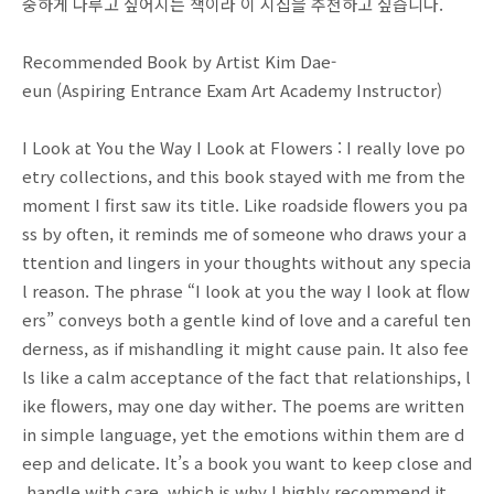
중하게 다루고 싶어지는 책이라 이 시집을 추천하고 싶습니다.
Recommended Book by Artist Kim Dae-
eun (Aspiring Entrance Exam Art Academy Instructor)
I Look at You the Way I Look at Flowers : I really love po
etry collections, and this book stayed with me from the
moment I first saw its title. Like roadside flowers you pa
ss by often, it reminds me of someone who draws your a
ttention and lingers in your thoughts without any specia
l reason. The phrase “I look at you the way I look at flow
ers” conveys both a gentle kind of love and a careful ten
derness, as if mishandling it might cause pain. It also fee
ls like a calm acceptance of the fact that relationships, l
ike flowers, may one day wither. The poems are written
in simple language, yet the emotions within them are d
eep and delicate. It’s a book you want to keep close and
handle with care, which is why I highly recommend it.