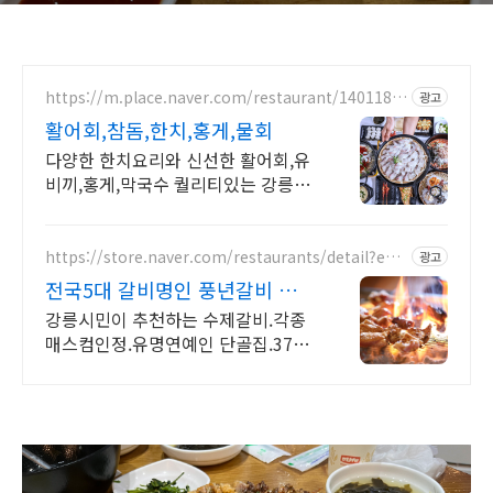
https://m.place.naver.com/restaurant/1401189
광고
515
활어회,참돔,한치,홍게,물회
다양한 한치요리와 신선한 활어회,유
비끼,홍게,막국수 퀄리티있는 강릉식
사
https://store.naver.com/restaurants/detail?ent
광고
ry=plt&id=15315197
전국5대 갈비명인 풍년갈비 풍
년갈비 차원이다른수제갈비
강릉시민이 추천하는 수제갈비.각종
매스컴인정.유명연예인 단골집.37년
갈비 장인의집 100%국내산 한돈 돼
지갈비 하루판매량소진시 영업종료