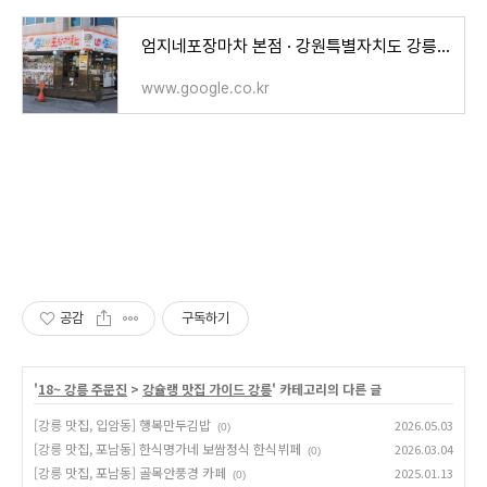
엄지네포장마차 본점 · 강원특별자치도 강릉시 경강로2255번길 21
www.google.co.kr
공감
구독하기
'
18~ 강릉 주문진
>
강슐랭 맛집 가이드 강릉
' 카테고리의 다른 글
[강릉 맛집, 입암동] 행복만두김밥
2026.05.03
(0)
[강릉 맛집, 포남동] 한식명가네 보쌈정식 한식뷔페
2026.03.04
(0)
[강릉 맛집, 포남동] 골목안풍경 카페
2025.01.13
(0)