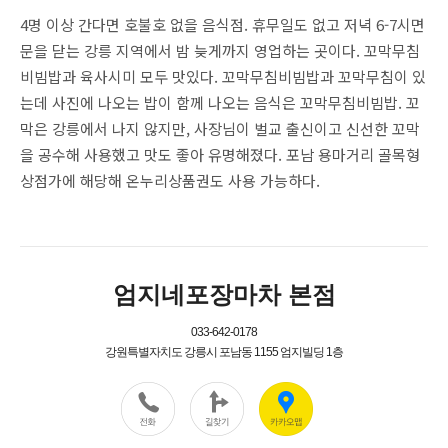
4명 이상 간다면 호불호 없을 음식점. 휴무일도 없고 저녁 6-7시면
문을 닫는 강릉 지역에서 밤 늦게까지 영업하는 곳이다. 꼬막무침
비빔밥과 육사시미 모두 맛있다. 꼬막무침비빔밥과 꼬막무침이 있
는데 사진에 나오는 밥이 함께 나오는 음식은 꼬막무침비빔밥. 꼬
막은 강릉에서 나지 않지만, 사장님이 벌교 출신이고 신선한 꼬막
을 공수해 사용했고 맛도 좋아 유명해졌다. 포남 용마거리 골목형
상점가에 해당해 온누리상품권도 사용 가능하다.