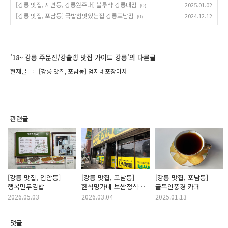
[강릉 맛집, 지변동, 강릉원주대] 블루샥 강릉대점
2025.01.02
(0)
[강릉 맛집, 포남동] 국밥참맛있는집 강릉포남점
2024.12.12
(0)
'18~ 강릉 주문진/강슐랭 맛집 가이드 강릉'의 다른글
현재글
[강릉 맛집, 포남동] 엄지네포장마차
관련글
[강릉 맛집, 입암동]
[강릉 맛집, 포남동]
[강릉 맛집, 포남동]
행복만두김밥
한식명가네 보쌈정식
골목안풍경 카페
한식뷔페
2026.05.03
2026.03.04
2025.01.13
댓글