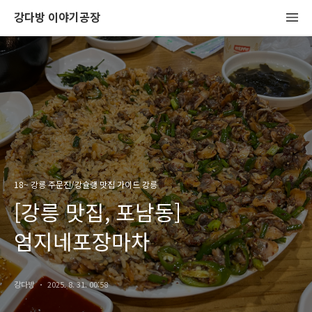
강다방 이야기공장
18~ 강릉 주문진/강슐랭 맛집 가이드 강릉
[강릉 맛집, 포남동]
엄지네포장마차
강다방
2025. 8. 31. 00:58