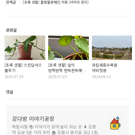
현재글
[초록 생활] 물렁물렁해진 석화 (사막의 장미)
관련글
[초록 생활] 스킨답서스
[초록 생활] 잎이
국립세종수목원
물주기
반짝반짝 찐득찐득해진
야외정원
워터코인 (깍지벌레가
2025.07.29
2025.07.15
2024.06.12
원인)
댓글
강다방 이야기공장
독립서점 📚 이야기가 모여 숲이 되는 곳 🌲 강릉
역 도보 5분 거리 위치 🏠 강릉시 용지로 162 1층,