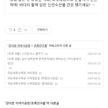
하게! 바다의 활력 담은 신선수산물 건강 챙기세요! 와
우회원 무료반품.
3
구독하기
'
강다방 이야기공장
>
초록친구들
' 카테고리의 다른 글
[초록 생활] 스킨답서스 물주기
2025.07.29
(0)
[초록 생활] 잎이 반짝반짝 찐득찐득해진 워터코인 (깍지벌레가
원인)
2025.07.15
(0)
국립세종수목원 야외정원
2024.06.12
(0)
국립세종수목원 사계절온실 (특별전시온실)
2024.06.11
(0)
국립세종수목원 사계절온실 (열대온실)
2024.05.16
(0)
'강다방 이야기공장/초록친구들'의 다른글