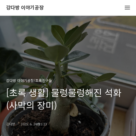
강다방 이야기공장
강다방 이야기공장/초록친구들
[초록 생활] 물렁물렁해진 석화
(사막의 장미)
강다방
2025. 6. 26. 21:23