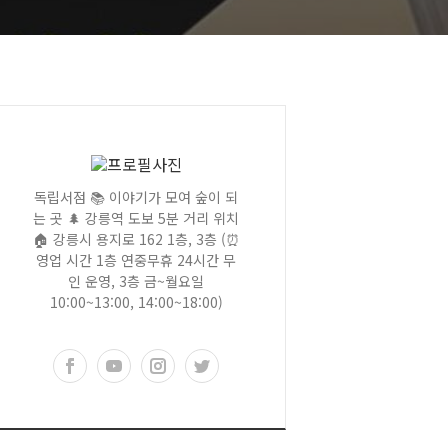
독립서점 📚 이야기가 모여 숲이 되
는 곳 🌲 강릉역 도보 5분 거리 위치
🏠 강릉시 용지로 162 1층, 3층 (⏰
영업 시간 1층 연중무휴 24시간 무
인 운영, 3층 금~월요일
10:00~13:00, 14:00~18:00)