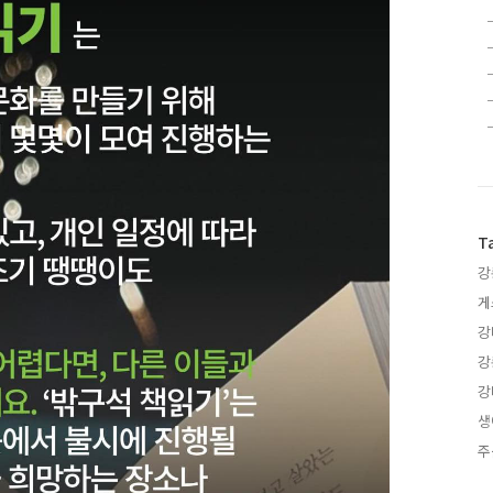
T
강
게
강
강
강
생
주