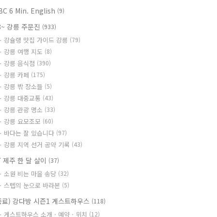
BC 6 Min. English
(9)
8~ 강릉 주문진
(933)
강슐랭 맛집 가이드 강릉
(79)
강릉 여행 지도
(8)
강릉 음식점
(390)
강릉 카페
(175)
강릉 밖 장소들
(5)
강릉 대중교통
(43)
강릉 관광 명소
(33)
강릉 요모조모
(60)
바다는 잘 있습니다
(97)
강릉 지역 선거 공약 기록
(43)
7 제주 한 달 살이
(37)
소원 비는 마을 송당
(32)
스텝의 눈으로 바라본
(5)
종료) 강다방 시즌1 게스트하우스
(118)
게스트하우스 소개 · 예약 · 위치
(12)