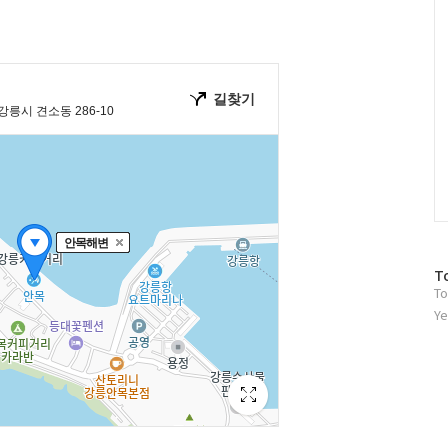
방
T
To
문
자
Ye
수