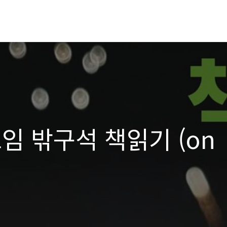
임 밖구석 책읽기 (on