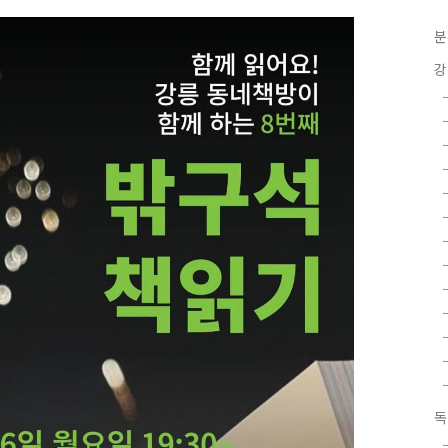
분
강
독