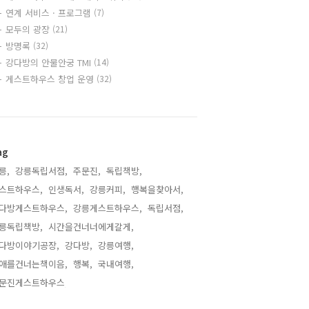
연계 서비스 · 프로그램
(7)
모두의 광장
(21)
방명록
(32)
강다방의 안물안궁 TMI
(14)
게스트하우스 창업 운영
(32)
ag
릉,
강릉독립서점,
주문진,
독립책방,
스트하우스,
인생독서,
강릉커피,
행복을찾아서,
다방게스트하우스,
강릉게스트하우스,
독립서점,
릉독립책방,
시간을건너너에게갈게,
다방이야기공장,
강다방,
강릉여행,
애를건너는책이음,
행복,
국내여행,
문진게스트하우스,