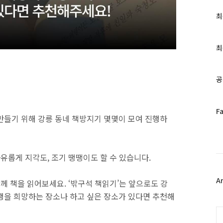
최
최
근
글
과
최
인
기
글
공
페
F
만들기 위해 강릉 동네 책방지기 몇몇이 모여 진행하
이
스
북
트
자유롭게 지각도, 조기 땡땡이도 할 수 있습니다.
위
터
플
A
함께 책을 읽어보세요. ‘밖구석 책읽기’는 앞으로도 강
러
행을 희망하는 장소나 하고 싶은 장소가 있다면 추천해
그
인
C