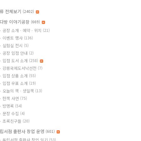
류 전체보기
(2402)
다방 이야기공장
(669)
공장 소개 · 예약 · 위치
(21)
이벤트 행사
(136)
실험실 전시
(5)
공장 입점 안내
(2)
입점 도서 소개
(258)
강릉국제도서낙선전
(7)
입점 상품 소개
(55)
입점 우표 소개
(19)
오늘의 책 · 생일책
(13)
헌책 사연
(75)
방명록
(54)
문장 수집
(4)
초록친구들
(20)
립서점 출판사 창업 운영
(601)
독립서점 출판사 창업 일기
(53)