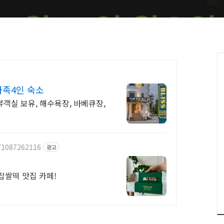
족4인 숙소
객실 보유, 해수욕장, 바베큐장,
t/1087262116
광고
찹쌀떡 맛집 카페!