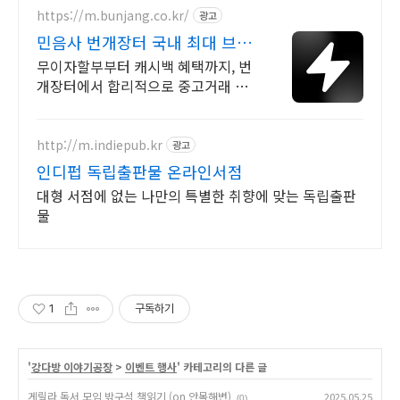
https://m.bunjang.co.kr/
광고
민음사 번개장터 국내 최대 브랜
드 중고거래
무이자할부부터 캐시백 혜택까지, 번
개장터에서 합리적으로 중고거래 하
세요 전국 각지에서 올라오는 전국구
최다 상품 매일 10만 개 이상의 신규
상품 업로드
http://m.indiepub.kr
광고
인디펍 독립출판물 온라인서점
대형 서점에 없는 나만의 특별한 취향에 맞는 독립출판
물
1
구독하기
'
강다방 이야기공장
>
이벤트 행사
' 카테고리의 다른 글
게릴라 독서 모임 밖구석 책읽기 (on 안목해변)
2025.05.25
(0)