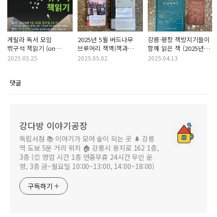
게릴라 독서 모임
2025년 5월 버드나무
강릉·평창 책방지기들이
밖구석 책읽기 (on
브루어리 책맥(책과
함께 읽은 책 (2025년
안목해변)
맥주) 강다방 추천 도서
4월)
2025.05.25
2025.05.02
2025.04.13
댓글
강다방 이야기공장
독립서점 📚 이야기가 모여 숲이 되는 곳 🌲 강릉
역 도보 5분 거리 위치 🏠 강릉시 용지로 162 1층,
3층 (⏰ 영업 시간 1층 연중무휴 24시간 무인 운
영, 3층 금~월요일 10:00~13:00, 14:00~18:00)
구독하기